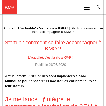
KMØ Hub d’innovation industrielle et lieu événementiel au cœur de la 
Menu
Accueil
|
L'actualité: c'est la vie à KMØ !
|
Startup : comment se
Fil d'Ariane :
faire accompagner à KMØ ?
Startup : comment se faire accompagner à
KMØ ?
L'actualité: c'est la vie à KMØ !
Publié le
26/05/2020
Actuellement, 2 structures sont implantées à KMØ
Mulhouse pour encadrer et booster les entrepreneurs et
leur startup.
Je me lance : j’intègre le