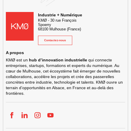
KMØ Hub d’innovation industrielle et lieu événementiel au cœur de l
Industrie + Numérique
KMØ
-
30 rue François
Spoerry
68100
Mulhouse
(France)
Contactez-nous
A propos
KMØ est un
hub d’innovation industrielle
qui connecte
entreprises, startups, formations et experts du numérique. Au
cœur de Mulhouse, cet écosystème fait émerger de nouvelles
collaborations, accélère les projets et crée des passerelles
concrètes entre industrie, technologie et talents. KMØ ouvre un
terrain d’opportunités en Alsace, en France et au-delà des
frontières.
Facebook
LinkedIn
Instgram
YouTube