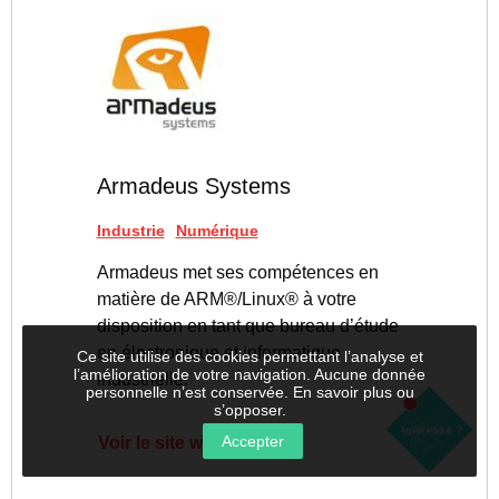
Armadeus Systems
Industrie
Numérique
Armadeus met ses compétences en
matière de ARM®/Linux® à votre
disposition en tant que bureau d’étude
en électronique et informatique
Ce site utilise des cookies permettant l’analyse et
l’amélioration de votre navigation. Aucune donnée
industrielle.
personnelle n’est conservée.
En savoir plus ou
s’opposer
.
Louer
S'implanter
Intéressé ?
une
Accepter
Voir le site web
salle