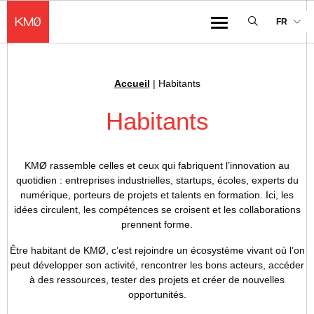
KMØ Hub d’innovation industrielle et lieu événementiel au cœur de la 
FR
Menu
Accueil
|
Habitants
Fil d'Ariane :
Habitants
KMØ rassemble celles et ceux qui fabriquent l’innovation au
quotidien : entreprises industrielles, startups, écoles, experts du
numérique, porteurs de projets et talents en formation. Ici, les
idées circulent, les compétences se croisent et les collaborations
prennent forme.
Être habitant de KMØ, c’est rejoindre un écosystème vivant où l’on
peut développer son activité, rencontrer les bons acteurs, accéder
à des ressources, tester des projets et créer de nouvelles
opportunités.