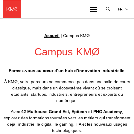
KMØ Hub d’innovation industrielle et lieu événementiel au cœur de la 
FR
Menu
Accueil
|
Campus KMØ
Fil d'Ariane :
Campus KMØ
Formez-vous au cœur d’un hub d’innovation industrielle.
À KMØ, votre parcours ne commence pas dans une salle de cours
classique, mais dans un écosystème vivant où se croisent
étudiants, startups, industriels, entrepreneurs et experts du
numérique.
Avec
42 Mulhouse Grand Est, Epitech et PHG Academy
,
explorez des formations tournées vers les métiers qui transforment
déjà l’industrie, le digital, le gaming, l’IA et les nouveaux usages
technologiques.