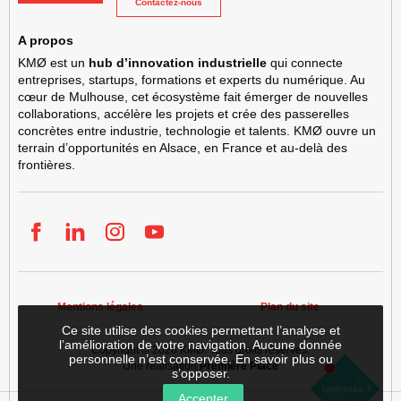
Contactez-nous
A propos
KMØ est un
hub d’innovation industrielle
qui connecte
entreprises, startups, formations et experts du numérique. Au
cœur de Mulhouse, cet écosystème fait émerger de nouvelles
collaborations, accélère les projets et crée des passerelles
concrètes entre industrie, technologie et talents. KMØ ouvre un
terrain d’opportunités en Alsace, en France et au-delà des
frontières.
Facebook
LinkedIn
Instgram
YouTube
Mentions légales
Plan du site
Ce site utilise des cookies permettant l’analyse et
l’amélioration de votre navigation. Aucune donnée
Copyright © 2026
KMØ
. Tous droits réservés.
personnelle n’est conservée.
En savoir plus ou
Une réalisation
Première Place
s’opposer
.
Louer
S'implanter
Intéressé ?
une
Accepter