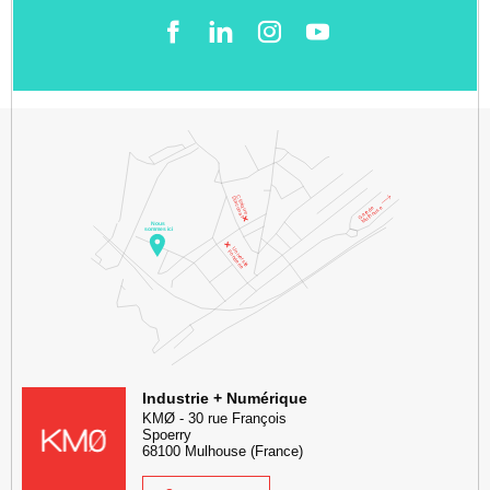
Facebook
LinkedIn
Instgram
YouTube
KMØ Hub d’innovation industrielle et lieu événementiel au cœur de l
Industrie + Numérique
KMØ
-
30 rue François
Spoerry
68100
Mulhouse
(France)