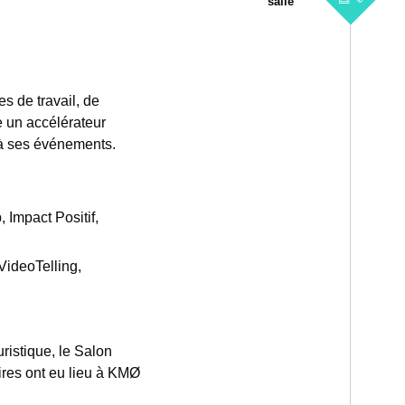
salle
 de travail, de
e un accélérateur
 à ses événements.
 Impact Positif,
VideoTelling,
uristique, le Salon
ires ont eu lieu à KMØ