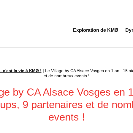
 au cœur de la transformation digitale
Exploration de KMØ
Dy
: c'est la vie à KMØ !
|
Le Village by CA Alsace Vosges en 1 an : 15 st
et de nombreux events !
age by CA Alsace Vosges en 1
-ups, 9 partenaires et de no
events !