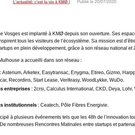
Publié le
20/07/2020
L'actualité: c'est la vie à KMØ !
ce Vosges est implanté à KMØ depuis son ouverture. Ses espaces
nspirent tous les visiteurs de l’écosystème. Sa mission est d’êtr
artups en plein développement, grâce à son réseau national et
 Mulhouse a accueilli dans son réseau :
: Asterium, Arketex, Easytransac, Enygma, Etireo, Gizmo, Harpp,
car, Recordins, Start Lease, Verifeasy, WoodLykke, WuDo.
es entreprises
: 2crsi, Calculus International, CKD, Deya, Lohr, 
s institutionnels
: Ceatech, Pôle Fibres Energivie.
ticipé à plusieurs événements tels que les 48h de l’innovation to
c. De nombreuses Rencontres Matinales entre startups et partena