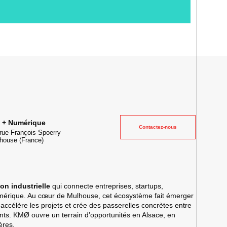
ielle et lieu événementiel au cœur de la transformation digitale
e + Numérique
Contactez-nous
rue François Spoerry
house
(France)
on industrielle
qui connecte entreprises, startups,
umérique. Au cœur de Mulhouse, cet écosystème fait émerger
 accélère les projets et crée des passerelles concrètes entre
lents. KMØ ouvre un terrain d’opportunités en Alsace, en
ères.