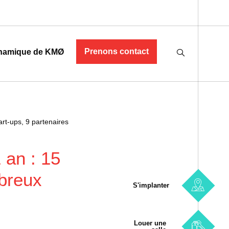
Prenons contact
namique de KMØ
art-ups, 9 partenaires
 an : 15
mbreux
S'implanter
Louer une