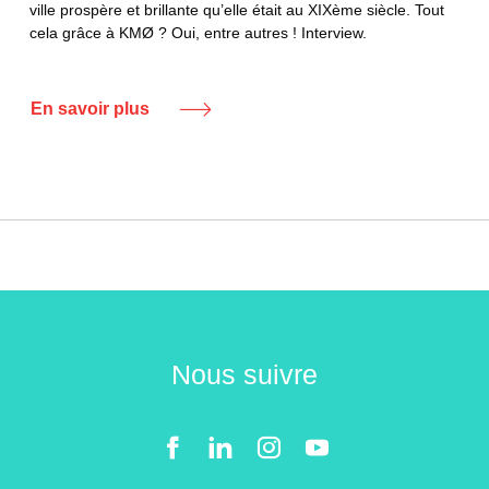
ville prospère et brillante qu’elle était au XIXème siècle. Tout
cela grâce à KMØ ? Oui, entre autres ! Interview.
En savoir plus
Nous suivre
Facebook
LinkedIn
Instgram
YouTube