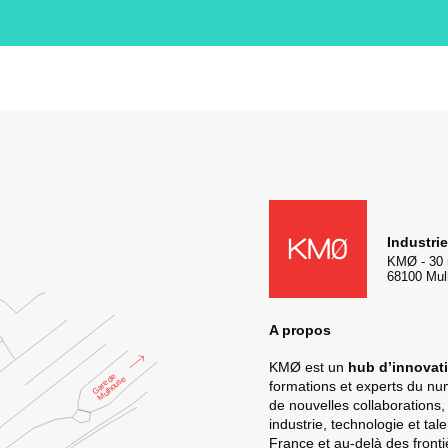
KMØ Hub d’innovation industr
Industri
KMØ
-
30 
68100
Mul
A propos
KMØ est un
hub d’innovati
formations et experts du n
de nouvelles collaborations,
industrie, technologie et ta
France et au-delà des fronti