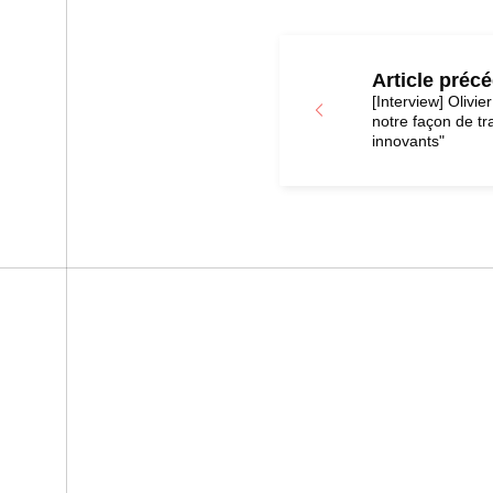
Article préc
[Interview] Olivier
notre façon de tra
innovants"