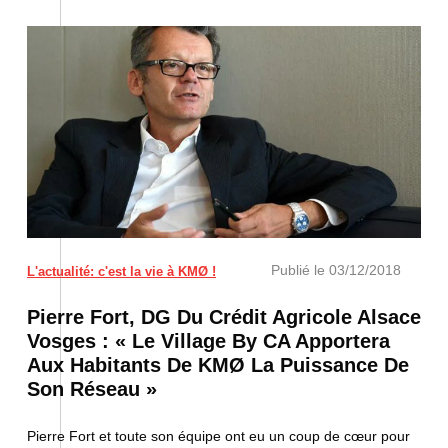
Pierre Fort © Photo : Laurent REA
Publié le
03/12/2018
L'actualité: c'est la vie à KMØ !
Pierre Fort, DG Du Crédit Agricole Alsace
Vosges : « Le Village By CA Apportera
Aux Habitants De KMØ La Puissance De
Son Réseau »
Pierre Fort et toute son équipe ont eu un coup de cœur pour