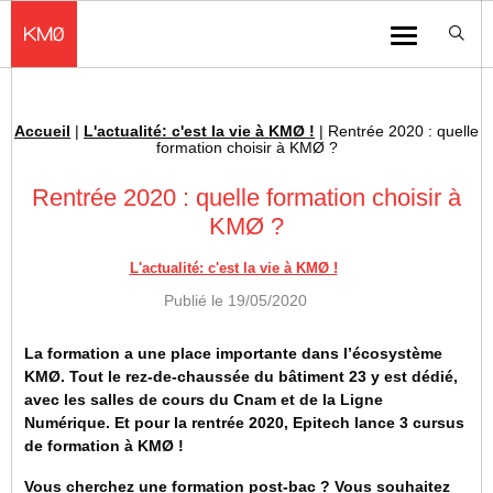
KMØ Hub d’innovation industrielle et lieu événementiel au cœur de la 
Menu
Accueil
|
L'actualité: c'est la vie à KMØ !
|
Rentrée 2020 : quelle
Fil d'Ariane :
formation choisir à KMØ ?
Rentrée 2020 : quelle formation choisir à
KMØ ?
L'actualité: c'est la vie à KMØ !
Publié le
19/05/2020
La formation a une place importante dans l’écosystème
KMØ. Tout le rez-de-chaussée du bâtiment 23 y est dédié,
avec les salles de cours du Cnam et de la Ligne
Numérique. Et pour la rentrée 2020, Epitech lance 3 cursus
de formation à KMØ !
Vous cherchez une formation post-bac ? Vous souhaitez