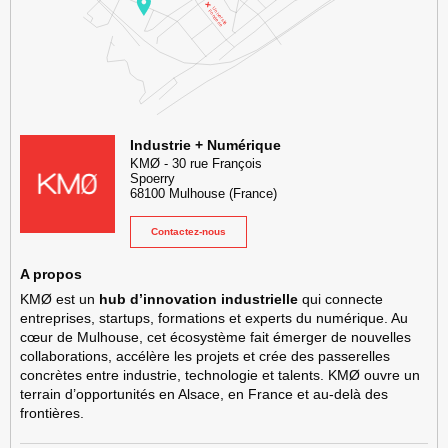
KMØ Hub d’innovation industrielle et lieu événementiel au cœur de l
Industrie + Numérique
KMØ
-
30 rue François
Spoerry
68100
Mulhouse
(France)
Contactez-nous
A propos
KMØ est un
hub d’innovation industrielle
qui connecte
entreprises, startups, formations et experts du numérique. Au
cœur de Mulhouse, cet écosystème fait émerger de nouvelles
collaborations, accélère les projets et crée des passerelles
concrètes entre industrie, technologie et talents. KMØ ouvre un
terrain d’opportunités en Alsace, en France et au-delà des
frontières.