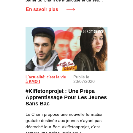
parler du Cnam de Mulhouse et de ses…
En savoir plus
Publié le
L'actualité: c'est la vie
23/07/2020
à KMØ !
#kiffetonprojet : Une Prépa
Apprentissage Pour Les Jeunes
Sans Bac
Le Cnam propose une nouvelle formation
gratuite destinée aux jeunes n’ayant pas
décroché leur Bac. #kiffetonprojet, c’est
comme une prépa, mais pour