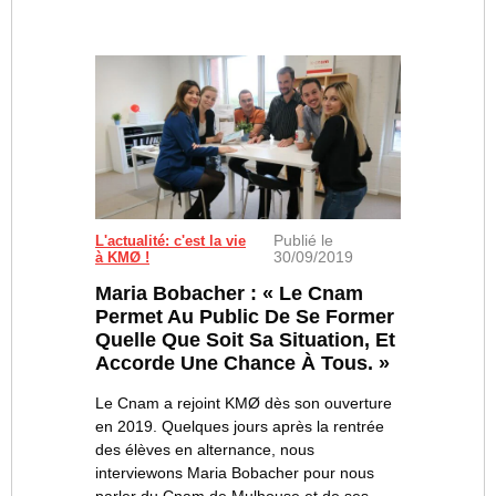
Publié le
Le service "Scolarité" se situe au 1er étage de KMØ, 
L'actualité: c'est la vie
30/09/2019
à KMØ !
Maria Bobacher : « Le Cnam
Permet Au Public De Se Former
Quelle Que Soit Sa Situation, Et
Accorde Une Chance À Tous. »
Le Cnam a rejoint KMØ dès son ouverture
en 2019. Quelques jours après la rentrée
des élèves en alternance, nous
interviewons Maria Bobacher pour nous