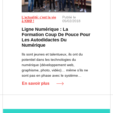
Publié le
Les apprenants de la promotion 2017-2018.
L'actualité: c'est la vie
05/02/2018
à KMØ !
Ligne Numérique : La
Formation Coup De Pouce Pour
Les Autodidactes Du
Numérique
Ils sont jeunes et talentueux, ils ont du
potentiel dans les technologies du
numérique (développement web,
graphisme, photo, vidéo)… même s’ils ne
sont pas en phase avec le système…
En savoir plus