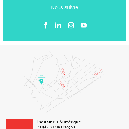
Nous suivre
Facebook
LinkedIn
Instgram
YouTube
KMØ Hub d’innovation industrielle et lieu événementiel au cœur de l
Industrie + Numérique
KMØ
-
30 rue François