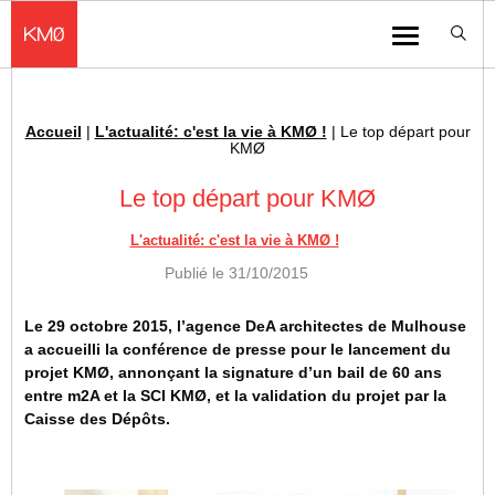
KMØ Hub d’innovation industrielle et lieu événementiel au cœur de la 
Menu
Accueil
|
L'actualité: c'est la vie à KMØ !
|
Le top départ pour
Fil d'Ariane :
KMØ
Le top départ pour KMØ
L'actualité: c'est la vie à KMØ !
Publié le
31/10/2015
Le 29 octobre 2015, l’agence DeA architectes
de Mulhouse
a accueilli la conférence de presse pour le lancement du
projet KMØ, annonçant la signature d’un bail de 60 ans
entre m2A et la SCI KMØ, et la validation du projet par la
Caisse des Dépôts.