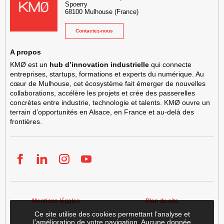
Spoerry
68100
Mulhouse
(France)
Contactez-nous
A propos
KMØ est un
hub d’innovation industrielle
qui connecte
entreprises, startups, formations et experts du numérique. Au
cœur de Mulhouse, cet écosystème fait émerger de nouvelles
collaborations, accélère les projets et crée des passerelles
concrètes entre industrie, technologie et talents. KMØ ouvre un
terrain d’opportunités en Alsace, en France et au-delà des
frontières.
Facebook
LinkedIn
Instgram
YouTube
Mentions légales
Plan du site
Ce site utilise des cookies permettant l’analyse et
l’amélioration de votre navigation. Aucune donnée