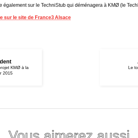
e également sur le TechniStub qui déménagera à KMØ (le Tech
e sur le site de France3 Alsace
édent
projet KMØ à la
Le t
er 2015
Vous aimerez aussi