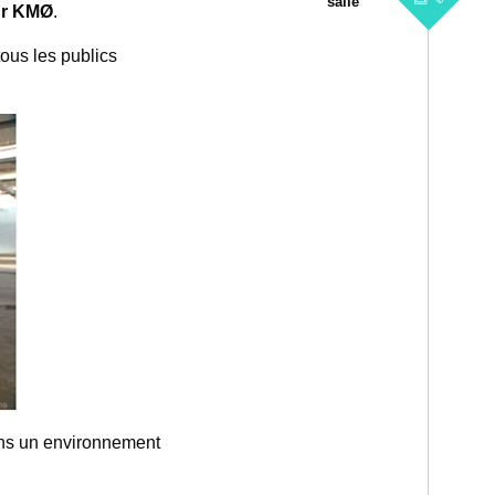
salle
sur KMØ
.
tous les publics
dans un environnement