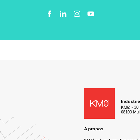
Facebook
LinkedIn
Instgram
YouTube
KMØ Hub d’innovation industr
Industri
KMØ
-
30 
68100
Mul
A propos