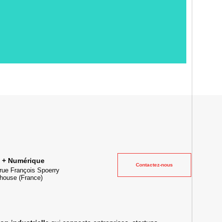
ielle et lieu événementiel au cœur de la transformation digitale
e + Numérique
Contactez-nous
rue François Spoerry
house
(France)