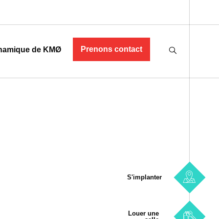
Prenons contact
namique de KMØ
S'implanter
Louer une