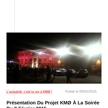
Publié le
09/02/2015
L'actualité: c'est la vie à KMØ !
Présentation Du Projet KMØ À La Soirée