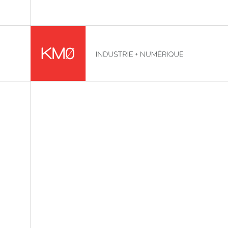
KMØ Hub d’innovation industrielle et lieu événementiel
Fil d'Ariane :