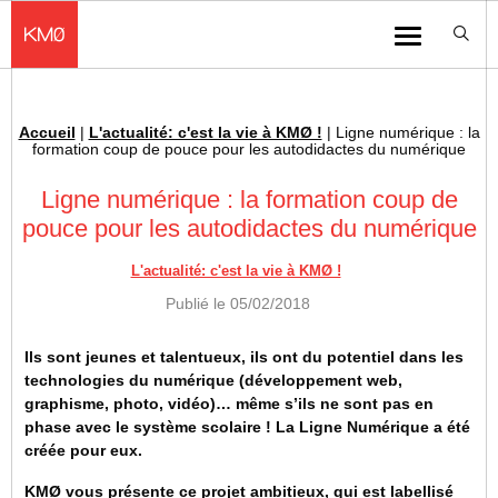
KMØ Hub d’innovation industrielle et lieu événementiel au cœur de la 
Menu
Accueil
|
L'actualité: c'est la vie à KMØ !
|
Ligne numérique : la
Fil d'Ariane :
formation coup de pouce pour les autodidactes du numérique
Ligne numérique : la formation coup de
pouce pour les autodidactes du numérique
L'actualité: c'est la vie à KMØ !
Publié le
05/02/2018
Ils sont jeunes et talentueux, ils ont du potentiel dans les
technologies du numérique (développement web,
graphisme, photo, vidéo)… même s’ils ne sont pas en
phase avec le système scolaire ! La Ligne Numérique a été
créée pour eux.
KMØ vous présente ce projet ambitieux, qui est labellisé