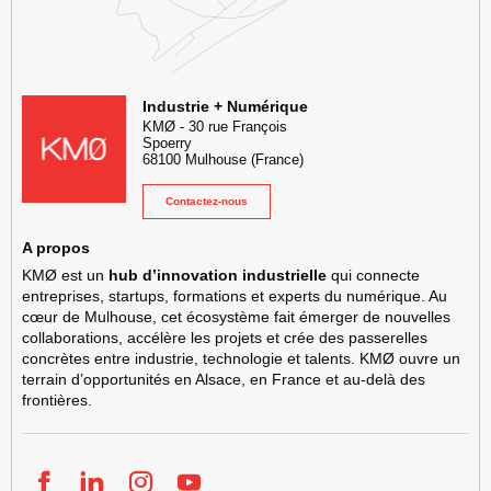
KMØ Hub d’innovation industrielle et lieu événementiel au cœur de l
Industrie + Numérique
KMØ
-
30 rue François
Spoerry
68100
Mulhouse
(France)
Contactez-nous
A propos
KMØ est un
hub d’innovation industrielle
qui connecte
entreprises, startups, formations et experts du numérique. Au
cœur de Mulhouse, cet écosystème fait émerger de nouvelles
collaborations, accélère les projets et crée des passerelles
concrètes entre industrie, technologie et talents. KMØ ouvre un
terrain d’opportunités en Alsace, en France et au-delà des
frontières.