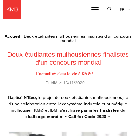
KMØ Hub d’innovation industrielle et lieu événementiel au cœur de la 
FR
Menu
Accueil
|
Deux étudiantes mulhousiennes finalistes d’un concours
Fil d'Ariane :
mondial
Deux étudiantes mulhousiennes finalistes
d’un concours mondial
L'actualité: c'est la vie à KMØ !
Publié le
16/11/2020
Baptisé
N’Eco,
le projet de deux étudiantes mulhousiennes,né
d’une collaboration entre l’écosystème Industrie et numérique
mulhousien KMØ et IBM, s’est hissé parmi les
finalistes du
challenge mondial « Call for Code 2020 »
.