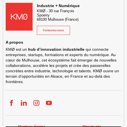
KMØ Hub d’innovation industrielle et lieu événementiel au cœur de l
Industrie + Numérique
KMØ
-
30 rue François
Spoerry
68100
Mulhouse
(France)
Contactez-nous
A propos
KMØ est un
hub d’innovation industrielle
qui connecte
entreprises, startups, formations et experts du numérique. Au
cœur de Mulhouse, cet écosystème fait émerger de nouvelles
collaborations, accélère les projets et crée des passerelles
concrètes entre industrie, technologie et talents. KMØ ouvre un
terrain d’opportunités en Alsace, en France et au-delà des
frontières.
Facebook
LinkedIn
Instgram
YouTube
Mentions légales
Plan du site