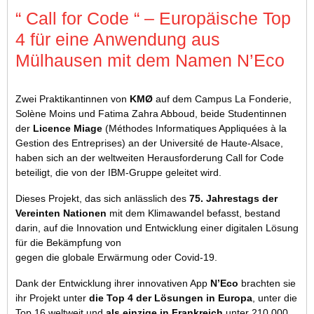
“ Call for Code “ – Europäische Top
4 für eine Anwendung aus
Mülhausen mit dem Namen N’Eco
Zwei Praktikantinnen von
KMØ
auf dem Campus La Fonderie,
Solène Moins und Fatima Zahra Abboud, beide Studentinnen
der
Licence Miage
(Méthodes Informatiques Appliquées à la
Gestion des Entreprises) an der Université de Haute-Alsace,
haben sich an der weltweiten Herausforderung Call for Code
beteiligt, die von der IBM-Gruppe geleitet wird.
Dieses Projekt, das sich anlässlich des
75. Jahrestags der
Vereinten Nationen
mit dem Klimawandel befasst, bestand
darin, auf die Innovation und Entwicklung einer digitalen Lösung
für die Bekämpfung von
gegen die globale Erwärmung oder Covid-19.
Dank der Entwicklung ihrer innovativen App
N’Eco
brachten sie
ihr Projekt unter
die Top 4 der Lösungen in Europa
, unter die
Top 16 weltweit und
als einzige in Frankreich
unter 210 000