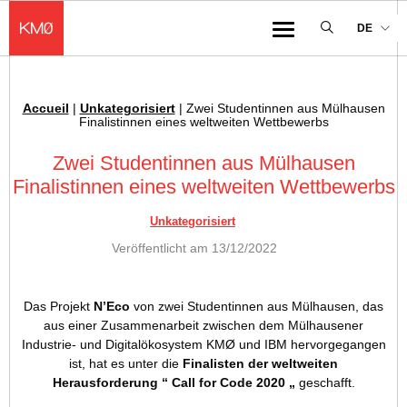
KMØ Lieu d'innovation dédié à la transformation digitale de l'industrie
DE
Menu
Accueil
|
Unkategorisiert
|
Zwei Studentinnen aus Mülhausen
Ariadnefaden :
Finalistinnen eines weltweiten Wettbewerbs
Zwei Studentinnen aus Mülhausen
Finalistinnen eines weltweiten Wettbewerbs
Unkategorisiert
Veröffentlicht am
13/12/2022
Das Projekt
N’Eco
von zwei Studentinnen aus Mülhausen, das
aus einer Zusammenarbeit zwischen dem Mülhausener
Industrie- und Digitalökosystem KMØ und IBM hervorgegangen
ist, hat es unter die
Finalisten der weltweiten
Herausforderung “ Call for Code 2020 „
geschafft.