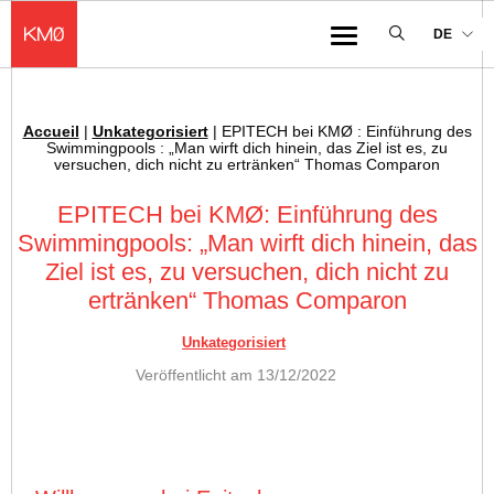
KMØ Lieu d'innovation dédié à la transformation digitale de l'industrie
DE
Menu
Accueil
|
Unkategorisiert
|
EPITECH bei KMØ : Einführung des
Ariadnefaden :
Swimmingpools : „Man wirft dich hinein, das Ziel ist es, zu
versuchen, dich nicht zu ertränken“ Thomas Comparon
EPITECH bei KMØ: Einführung des
Swimmingpools: „Man wirft dich hinein, das
Ziel ist es, zu versuchen, dich nicht zu
ertränken“ Thomas Comparon
Unkategorisiert
Veröffentlicht am
13/12/2022