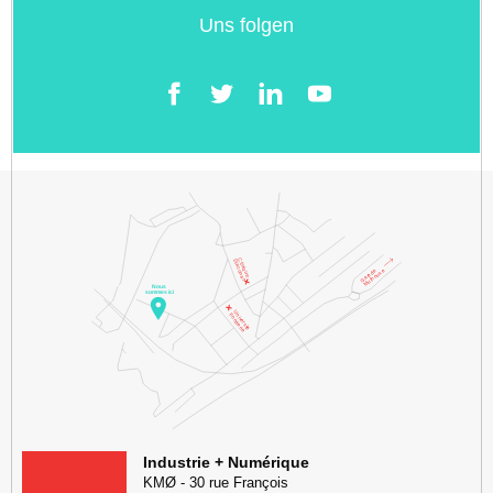
Uns folgen
Facebook
Twitter
LinkedIn
YouTube
KMØ Lieu d'innovation dédié à la transformation digitale de l'industr
Industrie + Numérique
KMØ
-
30 rue François