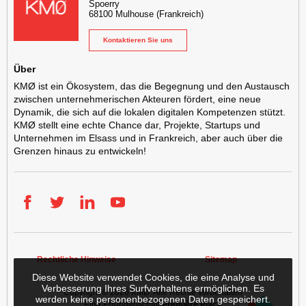
Spoerry
68100
Mulhouse
(Frankreich)
Kontaktieren Sie uns
Über
KMØ ist ein Ökosystem, das die Begegnung und den Austausch
zwischen unternehmerischen Akteuren fördert, eine neue
Dynamik, die sich auf die lokalen digitalen Kompetenzen stützt.
KMØ stellt eine echte Chance dar, Projekte, Startups und
Unternehmen im Elsass und in Frankreich, aber auch über die
Grenzen hinaus zu entwickeln!
Facebook
Twitter
LinkedIn
YouTube
Rechtliche Hinweise
Sitemap
Diese Website verwendet Cookies, die eine Analyse und
Verbesserung Ihres Surfverhaltens ermöglichen. Es
Copyright © 2026
KMØ
. Alle Rechte vorbehalten
werden keine personenbezogenen Daten gespeichert.
Eine Errungenschaft
Première Place