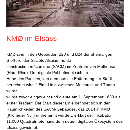
Innenansicht der SACM-Gießerei. Bildnachweis: Forcopar
KMØ im Elsass
KMØ sind in den Gebäuden B23 und B24 der ehemaligen
Gießerei der Société Alsacienne de
construction mécanique (SACM) im Zentrum von Mulhouse
(Haut-Rhin). Der digitale Pol befindet sich im
Höhe des Punktes, von dem aus die Entfernung zur Stadt
berechnet wird. “ Eine Linie zwischen Mulhouse und Thann
wurde
wurde zuvor eingeweiht und diente am 1. September 1839 als
erster Testlauf. Der Start dieser Linie befindet sich in den
Räumlichkeiten des SACM-Gebäudes, das 2014 in KMØ
(Kilometer Null) umbenannt wurde „, erklärt der Inkubator.
11.000 Quadratmeter sind dem neuen digitalen Ökosystem des
Elsass gewidmet.