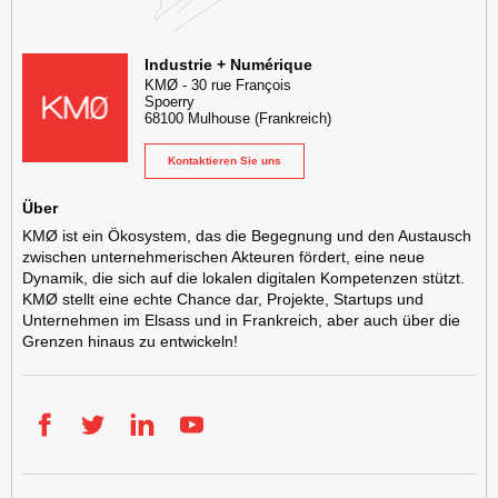
KMØ Lieu d'innovation dédié à la transformation digitale de l'industr
Industrie + Numérique
KMØ
-
30 rue François
Spoerry
68100
Mulhouse
(Frankreich)
Kontaktieren Sie uns
Über
KMØ ist ein Ökosystem, das die Begegnung und den Austausch
zwischen unternehmerischen Akteuren fördert, eine neue
Dynamik, die sich auf die lokalen digitalen Kompetenzen stützt.
KMØ stellt eine echte Chance dar, Projekte, Startups und
Unternehmen im Elsass und in Frankreich, aber auch über die
Grenzen hinaus zu entwickeln!
Facebook
Twitter
LinkedIn
YouTube