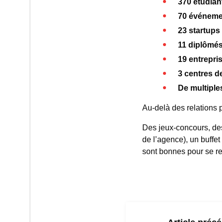
370 étudian
70 événeme
23 startups
11 diplômé
19 entrepri
3 centres d
De multiple
Au-delà des relations p
Des jeux-concours, de
de l’agence), un buffet
sont bonnes pour se re