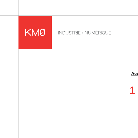
KMØ Hub d’innovation industrielle et lieu événementiel
Acc
Fil d'Ariane :
1