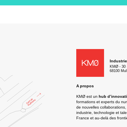
KMØ Hub d’innovation industr
Industri
KMØ
-
30 
68100
Mul
A propos
KMØ est un
hub d’innovati
formations et experts du n
de nouvelles collaborations,
industrie, technologie et ta
France et au-delà des fronti