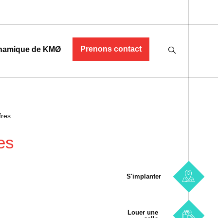
Prenons contact
namique de KMØ
fres
es
S'implanter
Louer une