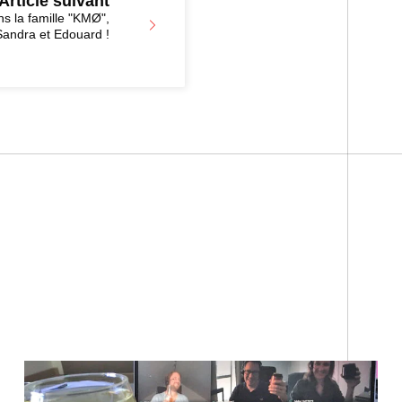
Article suivant
ns la famille "KMØ",
andra et Edouard !