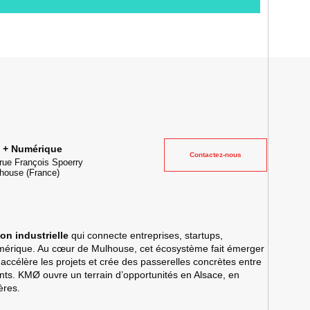
ielle et lieu événementiel au cœur de la transformation digitale
e + Numérique
Contactez-nous
rue François Spoerry
house
(France)
on industrielle
qui connecte entreprises, startups,
umérique. Au cœur de Mulhouse, cet écosystème fait émerger
 accélère les projets et crée des passerelles concrètes entre
lents. KMØ ouvre un terrain d’opportunités en Alsace, en
ères.