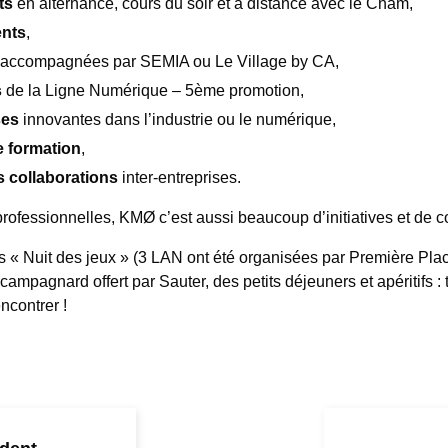
ts
en alternance, cours du soir et à distance avec le Cnam,
nts
,
accompagnées par SEMIA ou Le Village by CA,
s
de la Ligne Numérique – 5ème promotion,
ses
innovantes dans l’industrie ou le numérique,
e formation
,
s collaborations
inter-entreprises.
rofessionnelles, KMØ c’est aussi beaucoup d’initiatives et de co
s « Nuit des jeux » (3 LAN ont été organisées par Première Pla
 campagnard offert par Sauter, des petits déjeuners et apéritifs :
ncontrer !