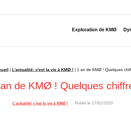
 au cœur de la transformation digitale
Exploration de KMØ
Dy
ueil
|
L'actualité: c'est la vie à KMØ !
|
1 an de KMØ ! Quelques chif
 an de KMØ ! Quelques chiffr
Publié le
27/01/2020
L'actualité: c'est la vie à KMØ !