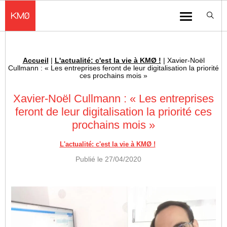
KMØ Hub d’innovation industrielle et lieu événementiel au cœur de la 
Menu
Accueil
|
L'actualité: c'est la vie à KMØ !
|
Xavier-Noël
Fil d'Ariane :
Cullmann : « Les entreprises feront de leur digitalisation la priorité
ces prochains mois »
Xavier-Noël Cullmann : « Les entreprises
feront de leur digitalisation la priorité ces
prochains mois »
L'actualité: c'est la vie à KMØ !
Publié le
27/04/2020