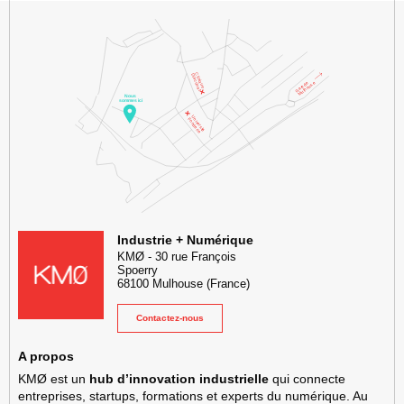
KMØ Hub d’innovation industrielle et lieu événementiel au cœur de l
Industrie + Numérique
KMØ
-
30 rue François
Spoerry
68100
Mulhouse
(France)
Contactez-nous
A propos
KMØ est un
hub d’innovation industrielle
qui connecte
entreprises, startups, formations et experts du numérique. Au