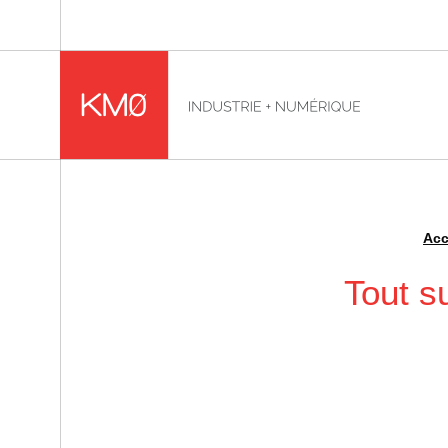
KMØ Hub d’innovation industrielle et lieu événementiel
Acc
Fil d'Ariane :
Tout s