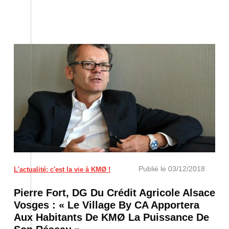
Pierre Fort © Photo : Laurent REA
Publié le
03/12/2018
L'actualité: c'est la vie à KMØ !
Pierre Fort, DG Du Crédit Agricole Alsace
Vosges : « Le Village By CA Apportera
Aux Habitants De KMØ La Puissance De