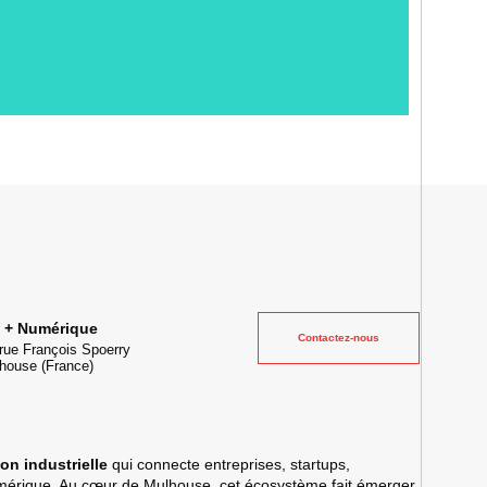
ielle et lieu événementiel au cœur de la transformation digitale
e + Numérique
Contactez-nous
rue François Spoerry
house
(France)
on industrielle
qui connecte entreprises, startups,
umérique. Au cœur de Mulhouse, cet écosystème fait émerger