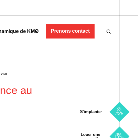
Prenons contact
namique de KMØ
vier
ence au
S'implanter
Louer une