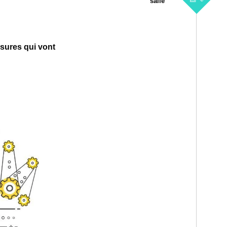
salle
esures qui vont