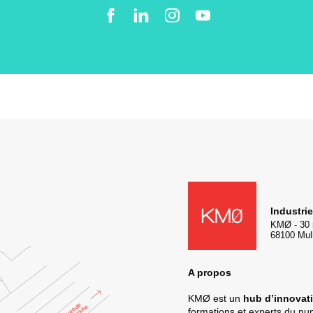
Facebook
LinkedIn
Instgram
YouTube
KMØ Hub d’innovation industr
Industri
KMØ
-
30 
68100
Mul
A propos
KMØ est un
hub d’innovati
formations et experts du n