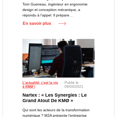
Tom Gueneau, ingénieur en ergonomie
design et conception mécanique, a
répondu à l’appel. Il prépare…
En savoir plus
Publié le
Dans les locaux de Nartex à KMØ - © Mehdi Boswing
L'actualité: c'est la vie
09/04/2021
à KMØ !
Nartex : « Les Synergies : Le
Grand Atout De KMØ »
Qui sont les acteurs de la transformation
numérique ? M2A présente l’entreprise