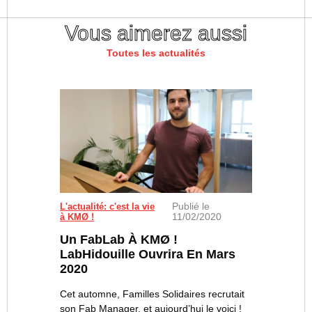
Vous aimerez aussi
Toutes les actualités
Publié le
L'actualité: c'est la vie
11/02/2020
à KMØ !
Un FabLab À KMØ !
LabHidouille Ouvrira En Mars
2020
Cet automne, Familles Solidaires recrutait
son Fab Manager, et aujourd’hui le voici !