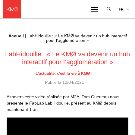
KMØ Hub d’innovation industrielle et lieu événementiel au cœur de la 
FR
Menu
Accueil
|
LabHidouille : « Le KMØ va devenir un hub interactif
Fil d'Ariane :
pour l’agglomération »
LabHidouille : « Le KMØ va devenir un hub
interactif pour l’agglomération »
L'actualité: c'est la vie à KMØ !
Publié le
12/04/2021
A travers cette vidéo réalisée par M2A, Tom Gueneau nous
présente le FabLab LabHidouille, présent au KMØ depuis
maintenant 1 an.