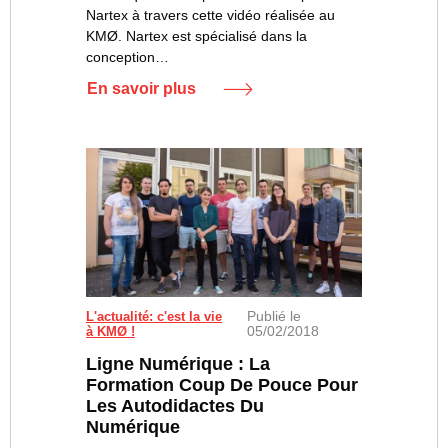
Nartex à travers cette vidéo réalisée au
KMØ. Nartex est spécialisé dans la
conception…
En savoir plus
Publié le
Les apprenants de la promotion 2017-2018.
L'actualité: c'est la vie
05/02/2018
à KMØ !
Ligne Numérique : La
Formation Coup De Pouce Pour
Les Autodidactes Du
Numérique