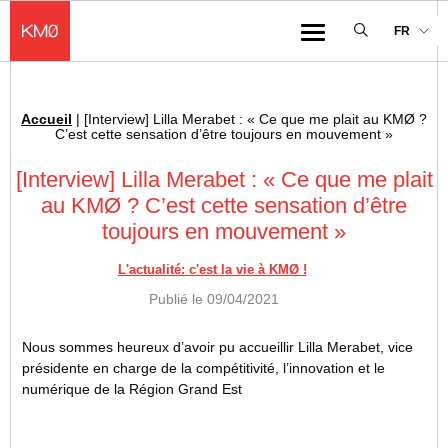
KMØ Hub d’innovation industrielle et lieu événementiel au cœur de la 
FR
Menu
Accueil
|
[Interview] Lilla Merabet : « Ce que me plait au KMØ ?
Fil d'Ariane :
C’est cette sensation d’être toujours en mouvement »
[Interview] Lilla Merabet : « Ce que me plait
au KMØ ? C’est cette sensation d’être
toujours en mouvement »
L'actualité: c'est la vie à KMØ !
Publié le
09/04/2021
Nous sommes heureux d’avoir pu accueillir Lilla Merabet, vice
présidente en charge de la compétitivité, l’innovation et le
numérique de la Région Grand Est