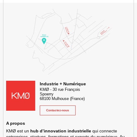
KMØ Hub d’innovation industrielle et lieu événementiel au cœur de l
Industrie + Numérique
KMØ
-
30 rue François
Spoerry
68100
Mulhouse
(France)
Contactez-nous
A propos
KMØ est un
hub d’innovation industrielle
qui connecte
entreprises, startups, formations et experts du numérique. Au