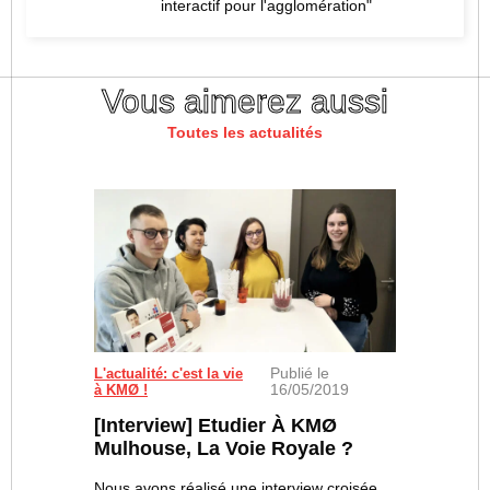
interactif pour l'agglomération"
Vous aimerez aussi
Toutes les actualités
Publié le
Arthur B., Sarah S., Marine R. et Manon R.
L'actualité: c'est la vie
16/05/2019
à KMØ !
[Interview] Etudier À KMØ
Mulhouse, La Voie Royale ?
Nous avons réalisé une interview croisée