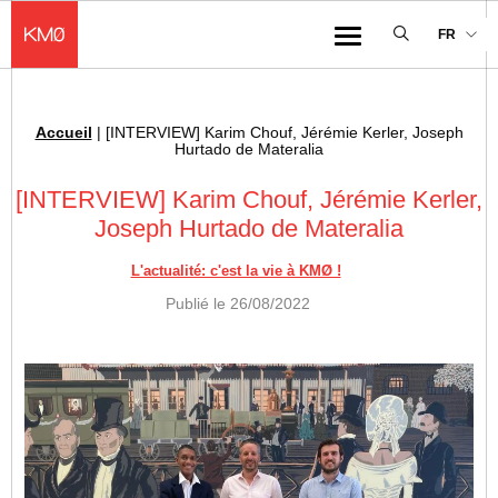
KMØ Hub d’innovation industrielle et lieu événementiel au cœur de la 
FR
Menu
Accueil
|
[INTERVIEW] Karim Chouf, Jérémie Kerler, Joseph
Fil d'Ariane :
Hurtado de Materalia
[INTERVIEW] Karim Chouf, Jérémie Kerler,
Joseph Hurtado de Materalia
L'actualité: c'est la vie à KMØ !
Publié le
26/08/2022