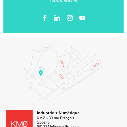
Nous suivre
Facebook
LinkedIn
Instgram
YouTube
KMØ Hub d’innovation industrielle et lieu événementiel au cœur de l
Industrie + Numérique
KMØ
-
30 rue François
Spoerry
68100
Mulhouse
(France)