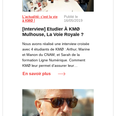
Publié le
Arthur B., Sarah S., Marine R. et Manon R.
L'actualité: c'est la vie
16/05/2019
à KMØ !
[Interview] Etudier À KMØ
Mulhouse, La Voie Royale ?
Nous avons réalisé une interview croisée
avec 4 étudiants de KMØ : Arthur, Marine
et Manon du CNAM, et Sarah de la
formation Ligne Numérique. Comment
KMØ leur permet d’assurer leur…
En savoir plus