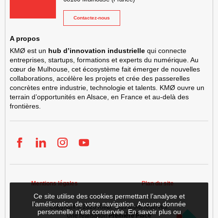
Contactez-nous
A propos
KMØ est un
hub d’innovation industrielle
qui connecte
entreprises, startups, formations et experts du numérique. Au
cœur de Mulhouse, cet écosystème fait émerger de nouvelles
collaborations, accélère les projets et crée des passerelles
concrètes entre industrie, technologie et talents. KMØ ouvre un
terrain d’opportunités en Alsace, en France et au-delà des
frontières.
Facebook
LinkedIn
Instgram
YouTube
Mentions légales
Plan du site
Ce site utilise des cookies permettant l’analyse et
l’amélioration de votre navigation. Aucune donnée
Copyright © 2026
KMØ
. Tous droits réservés.
personnelle n’est conservée.
En savoir plus ou
Une réalisation
Première Place