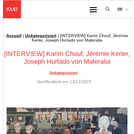
KMØ Lieu d'innovation dédié à la transformation digitale de l'industrie
DE
Menu
Accueil
|
Unkategorisiert
|
[INTERVIEW] Karim Chouf, Jérémie
Ariadnefaden :
Kerler, Joseph Hurtado von Materalia
[INTERVIEW] Karim Chouf, Jérémie Kerler,
Joseph Hurtado von Materalia
Unkategorisiert
Veröffentlicht am
13/12/2022