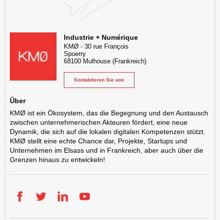
KMØ Lieu d'innovation dédié à la transformation digitale de l'industr
Industrie + Numérique
KMØ
-
30 rue François
Spoerry
68100
Mulhouse
(Frankreich)
Kontaktieren Sie uns
Über
KMØ ist ein Ökosystem, das die Begegnung und den Austausch
zwischen unternehmerischen Akteuren fördert, eine neue
Dynamik, die sich auf die lokalen digitalen Kompetenzen stützt.
KMØ stellt eine echte Chance dar, Projekte, Startups und
Unternehmen im Elsass und in Frankreich, aber auch über die
Grenzen hinaus zu entwickeln!
Facebook
Twitter
LinkedIn
YouTube