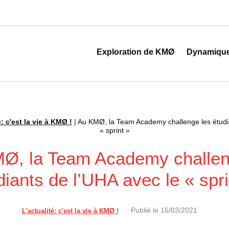
 au cœur de la transformation digitale
Exploration de KMØ
Dynamiqu
é: c'est la vie à KMØ !
|
Au KMØ, la Team Academy challenge les étudia
« sprint »
Ø, la Team Academy challen
diants de l’UHA avec le « spri
Publié le
16/03/2021
L'actualité: c'est la vie à KMØ !