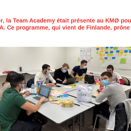
er, la Team Academy était présente au KM
Ø pou
A. Ce programme, qui vient de Finlande, prône 