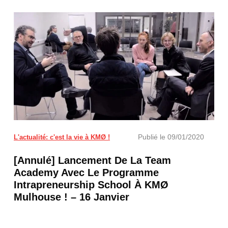
Premier événement organisé par la Team Academy à 
Publié le
09/01/2020
L'actualité: c'est la vie à KMØ !
[Annulé] Lancement De La Team
Academy Avec Le Programme
Intrapreneurship School À KMØ
Mulhouse ! – 16 Janvier