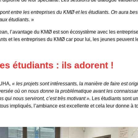
ont entre les entreprises du KMØ et les étudiants. On aura bes
aux étudiants
. »
ean, l’avantage du KMØ est son écosystème avec les entreprises
diants et les entreprises du KMØ car pour lui, les jeunes peuvent 
s étudiants : ils adorent !
 UHA
, « les projets sont intéressants, la manière de faire est orig
versée où on nous donne la problématique avant les connaissa
s qui nous serviront, c’est très motivant ».
Les étudiants sont u
tous impliqués, l’ambiance est excellente et cela leur donne à tou