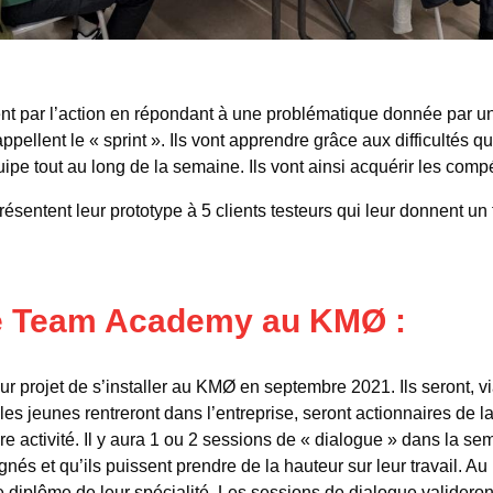
t par l’action en répondant à une problématique donnée par une
 appellent le « sprint ». Ils vont apprendre grâce aux difficultés qu
quipe tout au long de la semaine. Ils vont ainsi acquérir les c
résentent leur prototype à 5 clients testeurs qui leur donnent un
de Team Academy au KMØ :
 projet de s’installer au KMØ en septembre 2021. Ils seront,
les jeunes rentreront dans l’entreprise, seront actionnaires de l
re activité. Il y aura 1 ou 2 sessions de « dialogue » dans la s
és et qu’ils puissent prendre de la hauteur sur leur travail. A
e diplôme de leur spécialité. Les sessions de dialogue valideront