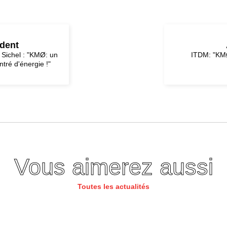
édent
r Sichel : "KMØ: un
ITDM: "KMØ:
tré d'énergie !"
Vous aimerez aussi
Toutes les actualités