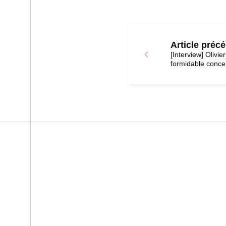
Article préc
[Interview] Olivie
formidable concen