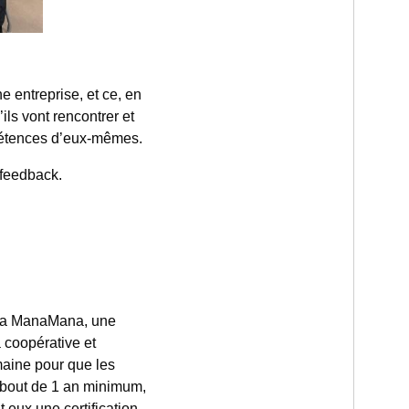
 entreprise, et ce, en
’ils vont rencontrer et
ompétences d’eux-mêmes.
 feedback.
 via ManaMana, une
a coopérative et
emaine pour que les
u bout de 1 an minimum,
 eux une certification.