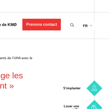
Prenons contact
e de KMØ
FR
nts de l’UHA avec le
ge les
nt »
S'implanter
Louer une