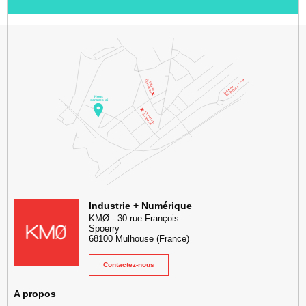
KMØ Hub d’innovation industrielle et lieu événementiel au cœur de l
Industrie + Numérique
KMØ
-
30 rue François
Spoerry
68100
Mulhouse
(France)
Contactez-nous
A propos