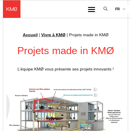
KMØ Hub d’innovation industrielle et lieu événementiel au cœur de la 
FR
Menu
Accueil
|
Vivre à KMØ
|
Projets made in KMØ
Fil d'Ariane :
Projets made in KMØ
L’équipe KMØ vous présente ses projets innovants !