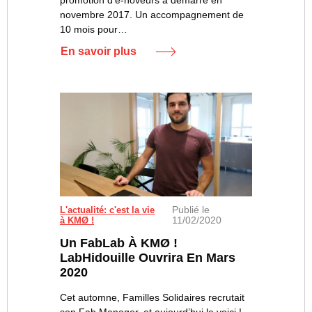
promotion d’e-noveurs a démarré en
novembre 2017. Un accompagnement de
10 mois pour…
En savoir plus
Publié le
L'actualité: c'est la vie
11/02/2020
à KMØ !
Un FabLab À KMØ !
LabHidouille Ouvrira En Mars
2020
Cet automne, Familles Solidaires recrutait
son Fab Manager, et aujourd’hui le voici !