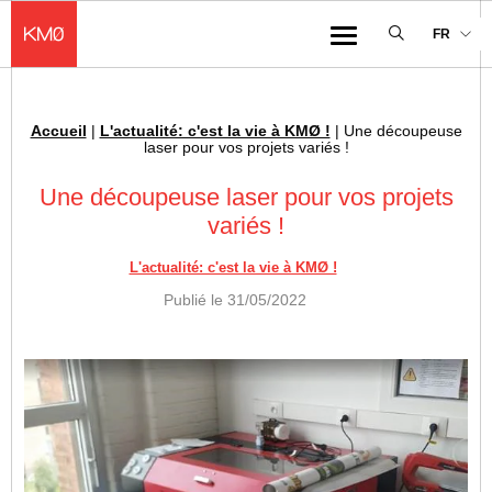
KMØ Hub d’innovation industrielle et lieu événementiel au cœur de la 
FR
Menu
Accueil
|
L'actualité: c'est la vie à KMØ !
|
Une découpeuse
Fil d'Ariane :
laser pour vos projets variés !
Une découpeuse laser pour vos projets
variés !
L'actualité: c'est la vie à KMØ !
Publié le
31/05/2022