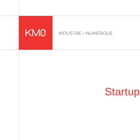
KMØ Hub d’innovation industrielle et lieu événementiel
Fil d'Ariane :
Startu