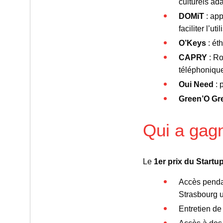
culturels ad
DOMiT
: app
faciliter l’u
O’Keys
: éth
CAPRY
: Ro
téléphoniqu
Oui Need
: 
Green’O Gr
Qui a gag
Le
1er prix du Start
Accès pendan
Strasbourg u
Entretien de