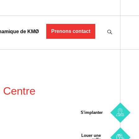
Prenons contact
namique de KMØ
 Centre
S'implanter
Louer une