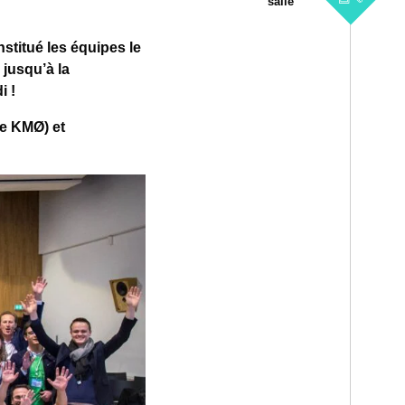
salle
nstitué les équipes le
 jusqu’à la
i !
de KMØ) et