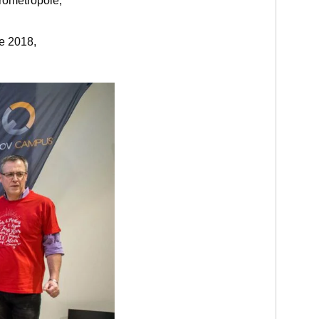
rométropole,
re 2018,