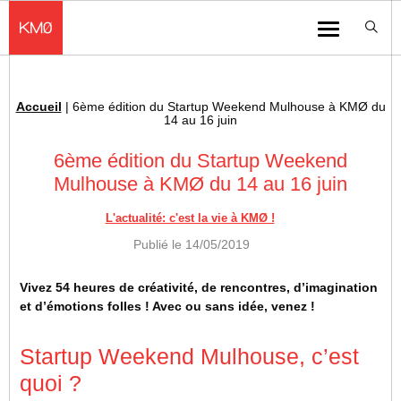
KMØ Hub d’innovation industrielle et lieu événementiel au cœur de la 
Menu
Accueil
|
6ème édition du Startup Weekend Mulhouse à KMØ du
Fil d'Ariane :
14 au 16 juin
6ème édition du Startup Weekend
Mulhouse à KMØ du 14 au 16 juin
L'actualité: c'est la vie à KMØ !
Publié le
14/05/2019
Vivez 54 heures de créativité, de rencontres, d’imagination
et d’émotions folles ! Avec ou sans idée, venez !
Startup Weekend Mulhouse, c’est
quoi ?