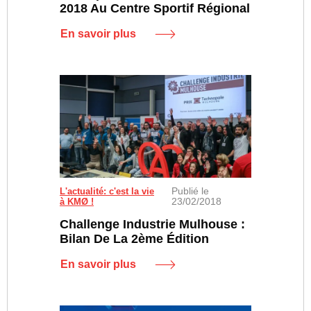
2018 Au Centre Sportif Régional
En savoir plus
Publié le
Challenge Industrie Mulhouse : les participants de l'
L'actualité: c'est la vie
23/02/2018
à KMØ !
Challenge Industrie Mulhouse :
Bilan De La 2ème Édition
En savoir plus