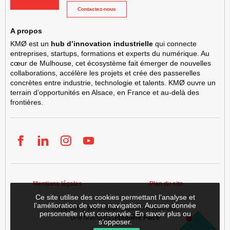
Contactez-nous
A propos
KMØ est un
hub d’innovation industrielle
qui connecte
entreprises, startups, formations et experts du numérique. Au
cœur de Mulhouse, cet écosystème fait émerger de nouvelles
collaborations, accélère les projets et crée des passerelles
concrètes entre industrie, technologie et talents. KMØ ouvre un
terrain d’opportunités en Alsace, en France et au-delà des
frontières.
Facebook
LinkedIn
Instgram
YouTube
Mentions légales
Plan du site
Ce site utilise des cookies permettant l’analyse et
l’amélioration de votre navigation. Aucune donnée
Copyright © 2026
KMØ
. Tous droits réservés.
personnelle n’est conservée.
En savoir plus ou
Une réalisation
Première Place
s’opposer
.
Louer
S'implanter