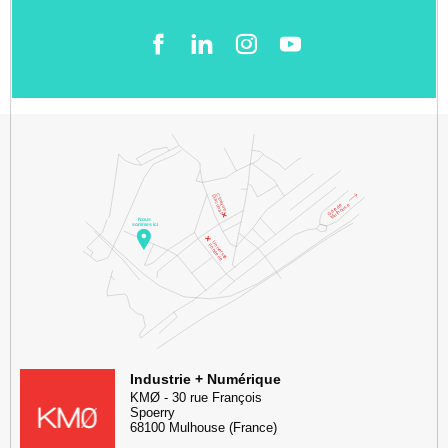
Facebook
LinkedIn
Instgram
YouTube
KMØ Hub d’innovation industrielle et lieu événementiel au cœur de l
Industrie + Numérique
KMØ
-
30 rue François
Spoerry
68100
Mulhouse
(France)