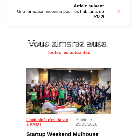
Article suivant
Une formation incendie pour les habitants de
KMØ
Vous aimerez aussi
Toutes les actualités
Publié le
Les 38 participants accompagnés des coachs et mem
L'actualité: c'est la vie
29/03/2018
à KMØ !
Startup Weekend Mulhouse