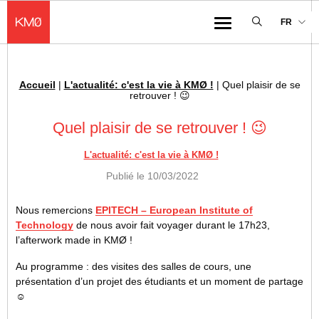
KMØ Hub d’innovation industrielle et lieu événementiel au cœur de la 
FR
Menu
Accueil
|
L'actualité: c'est la vie à KMØ !
|
Quel plaisir de se
Fil d'Ariane :
retrouver ! 😉
Quel plaisir de se retrouver ! 😉
L'actualité: c'est la vie à KMØ !
Publié le
10/03/2022
Nous remercions
EPITECH – European Institute of
Technology
de nous avoir fait voyager durant le 17h23,
l’afterwork made in KMØ !
Au programme : des visites des salles de cours, une
présentation d’un projet des étudiants et un moment de partage
☺️