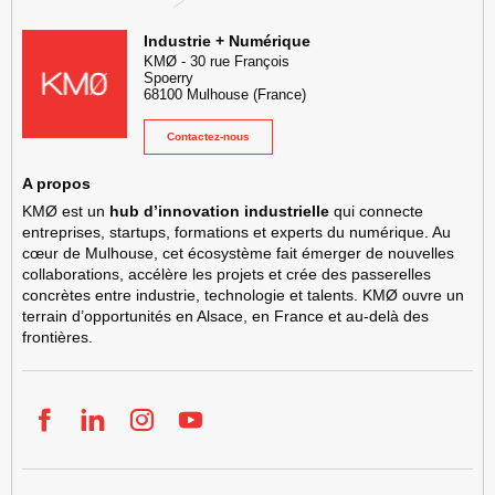
KMØ Hub d’innovation industrielle et lieu événementiel au cœur de l
Industrie + Numérique
KMØ
-
30 rue François
Spoerry
68100
Mulhouse
(France)
Contactez-nous
A propos
KMØ est un
hub d’innovation industrielle
qui connecte
entreprises, startups, formations et experts du numérique. Au
cœur de Mulhouse, cet écosystème fait émerger de nouvelles
collaborations, accélère les projets et crée des passerelles
concrètes entre industrie, technologie et talents. KMØ ouvre un
terrain d’opportunités en Alsace, en France et au-delà des
frontières.
Facebook
LinkedIn
Instgram
YouTube