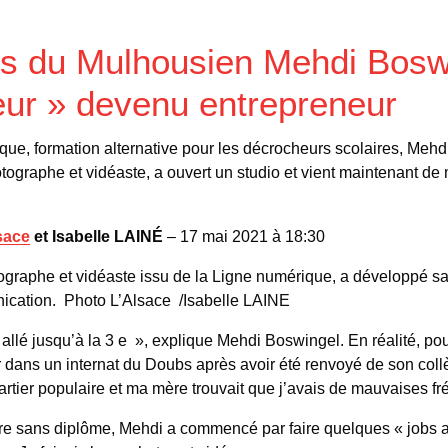
rs du Mulhousien Mehdi Bosw
ur » devenu entrepreneur
que, formation alternative pour les décrocheurs scolaires, Mehd
otographe et vidéaste, a ouvert un studio et vient maintenant d
sace
et Isabelle LAINÉ
– 17 mai 2021 à 18:30
graphe et vidéaste issu de la Ligne numérique, a développé sa 
cation. Photo L’Alsace /Isabelle LAINE
s allé jusqu’à la 3 e », explique Mehdi Boswingel. En réalité, pour
 dans un internat du Doubs après avoir été renvoyé de son collè
artier populaire et ma mère trouvait que j’avais de mauvaises fr
re sans diplôme, Mehdi a commencé par faire quelques « jobs al