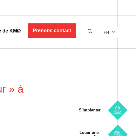
Prenons contact
e de KMØ
FR
r » à
S'implanter
Louer une