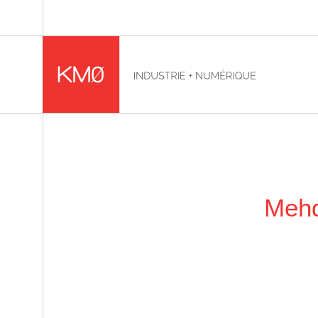
KMØ Hub d’innovation industrielle et lieu événementiel
Fil d'Ariane :
Mehd