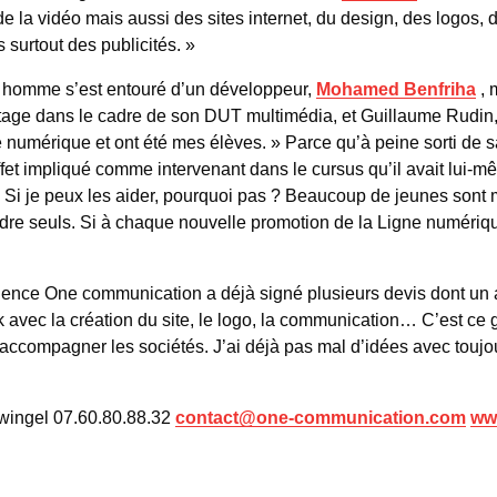
de la vidéo mais aussi des sites internet, du design, des logos, d
 surtout des publicités. »
ne homme s’est entouré d’un développeur,
Mohamed Benfriha
, 
tage dans le cadre de son DUT multimédia, et Guillaume Rudin, v
e numérique et ont été mes élèves. » Parce qu’à peine sorti de s
fet impliqué comme intervenant dans le cursus qu’il avait lui-mê
. Si je peux les aider, pourquoi pas ? Beaucoup de jeunes sont 
ndre seuls. Si à chaque nouvelle promotion de la Ligne numériqu
gence One communication a déjà signé plusieurs devis dont un a
ack avec la création du site, le logo, la communication… C’est ce
t accompagner les sociétés. J’ai déjà pas mal d’idées avec toujo
ingel 07.60.80.88.32
contact@one-communication.com
ww