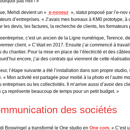
pourquoi pas moi ! »
ue, Mehdi devient un «
e-noveur
», statut proposé par l’e-nov
eurs d’entreprises. « J’avais mes bureaux à KM0 prototype, à c
r les devis, les factures, la recherche de clients, les formateurs
roentreprise, c’est un ancien de la Ligne numérique, Terence, d
premier client. « C’était en 2017. Ensuite j’ai commencé à travai
 du chantier. Pour la mise en place de l’électricité et des câbles,
urd’hui encore, j’ai des contrats qui viennent de cette réalisatio
ur, l’étape suivante a été l’installation dans son propre studio,
. « Mon activité est partagée pour moitié à la photo et l’autre moi
s entreprises ou les collectivités. Il m’arrive aussi d’avoir des cli
is ça représente beaucoup de temps pour un petit budget. »
ommunication des sociétés
di Boswingel a transformé le One studio en
One com
. « C’est 