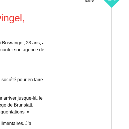
salle
ingel,
i Boswingel, 23 ans, a
e monter son agence de
société pour en faire
 arriver jusque-là, le
ge de Brunstatt.
équentations. »
imentaires. J’ai