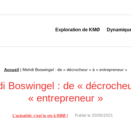
 au cœur de la transformation digitale
Exploration de KMØ
Dynamiqu
Accueil
|
Mehdi Boswingel : de « décrocheur » à « entrepreneur »
i Boswingel : de « décrocheu
« entrepreneur »
Publié le
20/05/2021
L'actualité: c'est la vie à KMØ !