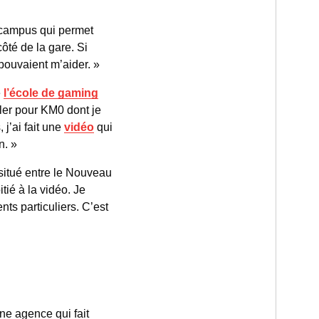
 campus qui permet
ôté de la gare. Si
 pouvaient m’aider. »
e
l’école de gaming
ller pour KM0 dont je
 j’ai fait une
vidéo
qui
n. »
 situé entre le Nouveau
tié à la vidéo. Je
ents particuliers. C’est
une agence qui fait