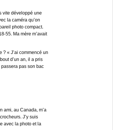
ès vite développé une
avec la caméra qu’on
ppareil photo compact.
 18-55. Ma mère m’avait
he ? « J’ai commencé un
ut d’un an, il a pris
ne passera pas son bac
 un ami, au Canada, m’a
crocheurs. J’y suis
re avec la photo et la