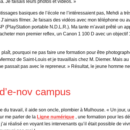
a. Je faisais leurs photos et vidéos. »
tissages basiques de l’école ne l’intéressaient pas, Mehdi a tr
 J’aimais filmer. Je faisais des vidéos avec mon téléphone ou 
SP (PlayStation portable N.D.L.R.). Ma tante m’avait prêté un a
acheter mon premier reflex, un Canon 1 100 D avec un objectif
 plaît, pourquoi ne pas faire une formation pour être photograp
rmoz de Saint-Louis et je travaillais chez M. Diemer. Mais au bo
ng ne passait pas avec le repreneur. » Résultat, le jeune homme 
 d’e-nov campus
 du travail, il aide son oncle, plombier à Mulhouse. « Un jour,
r me parler de la
Ligne numérique
, une formation pour les dé
j’ai réalisé en voyant les intervenants qu’il était possible de viv