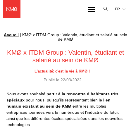
KMØ Hub d’innovation industrielle et lieu événementiel au cœur de la 
FR
Menu
Accueil
|
KMØ x ITDM Group : Valentin, étudiant et salarié au sein
Fil d'Ariane :
de KMØ
KMØ x ITDM Group : Valentin, étudiant et
salarié au sein de KMØ
L'actualité: c'est la vie à KMØ !
Publié le
22/03/2022
Nous avons souhaité
partir à la rencontre d’habitants très
spéciaux
pour nous, puisqu’ils représentent bien le
lien
humain existant au sein de KMØ
entre les multiples
entreprises tournées vers le numérique et l’industrie du futur,
ainsi que les différentes écoles spécialisées dans les nouvelles
technologies.