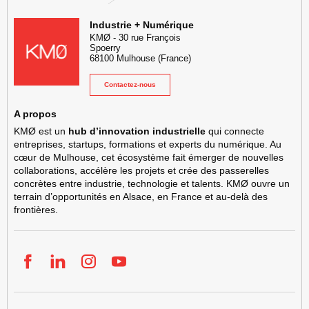
KMØ Hub d’innovation industrielle et lieu événementiel au cœur de l
Industrie + Numérique
KMØ
-
30 rue François
Spoerry
68100
Mulhouse
(France)
Contactez-nous
A propos
KMØ est un
hub d’innovation industrielle
qui connecte
entreprises, startups, formations et experts du numérique. Au
cœur de Mulhouse, cet écosystème fait émerger de nouvelles
collaborations, accélère les projets et crée des passerelles
concrètes entre industrie, technologie et talents. KMØ ouvre un
terrain d’opportunités en Alsace, en France et au-delà des
frontières.
Facebook
LinkedIn
Instgram
YouTube