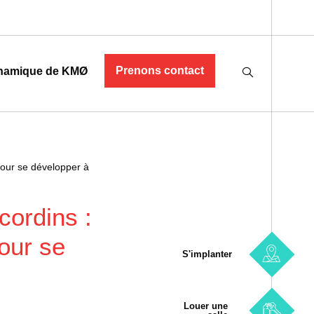
Prenons contact
namique de KMØ
pour se développer à
cordins :
our se
S'implanter
Louer une