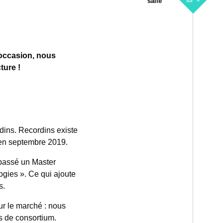
salle
’occasion, nous
ture !
dins. Recordins existe
s en septembre 2019.
 passé un Master
gies ». Ce qui ajoute
s.
sur le marché : nous
es de consortium.