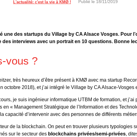
Publié le
18/11/2019
L'actualité: c'est la vie à KMØ !
 une des startups du Village by CA Alsace Vosges.
Pour l
des interviews avec un portrait en 10 questions. Bonne lec
s-vous ?
itzer, très heureux d’être présent à KMØ avec ma startup Recor
en octobre 2018), et j’ai intégré le Village by CA Alsace-Vosge
urs, je suis ingénieur informatique UTBM de formation, et j’ai
 en « Management Stratégique de l’Information et des Technolo
la capacité d’intervenir avec des personnes de différents métier
cteur de la blockchain. On peut en trouver plusieurs typologies 
és sur le secteur des
blockchains privées/semi-privées
, dit