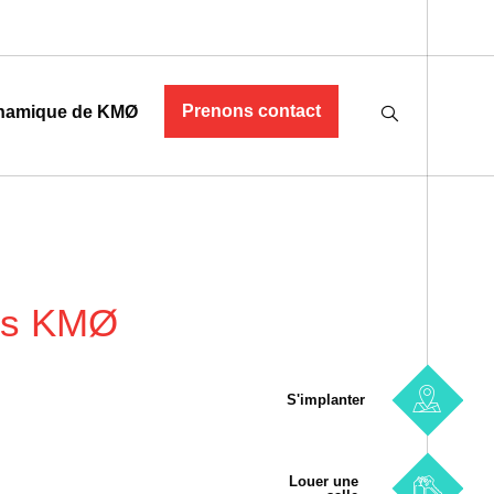
Prenons contact
namique de KMØ
rès KMØ
S'implanter
Louer une