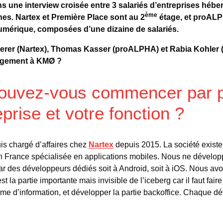
 une interview croisée entre 3 salariés d’entreprises héb
ème
es. Nartex et Première Place sont au 2
étage, et proAL
umérique, composées d’une dizaine de salariés.
er (Nartex), Thomas Kasser (proALPHA) et Rabia Kohler (P
agement à KMØ ?
pouvez-vous commencer par p
eprise et votre fonction ?
uis chargé d’affaires chez
Nartex
depuis 2015. La société existe
en France spécialisée en applications mobiles. Nous ne dévelo
par des développeurs dédiés soit à Android, soit à iOS. Nous av
 la partie importante mais invisible de l’iceberg car il faut faire 
stème d’information, et développer la partie backoffice. Chaque 