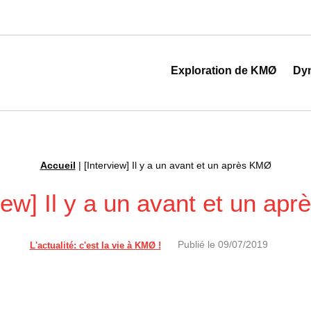
 au cœur de la transformation digitale
Exploration de KMØ
Dy
Accueil
|
[Interview] Il y a un avant et un après KMØ
view] Il y a un avant et un ap
Publié le
09/07/2019
L'actualité: c'est la vie à KMØ !