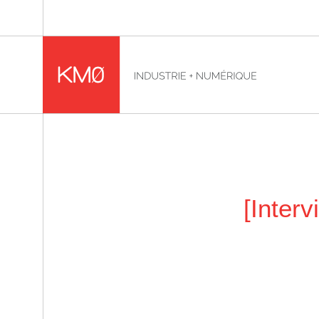
KMØ Hub d’innovation industrielle et lieu événementiel
Fil d'Ariane :
[Inter