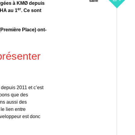
salle
ergées à KMØ depuis
er
PHA au 1
. Ce sont
remière Place) ont-
résenter
 depuis 2011 et c’est
ppons que des
ons aussi des
le lien entre
développeur est donc