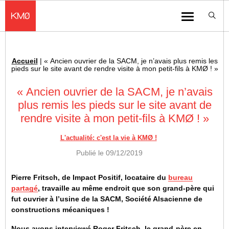
KMØ Hub d’innovation industrielle et lieu événementiel au cœur de la 
Menu
Accueil
|
« Ancien ouvrier de la SACM, je n’avais plus remis les
Fil d'Ariane :
pieds sur le site avant de rendre visite à mon petit-fils à KMØ ! »
« Ancien ouvrier de la SACM, je n’avais
plus remis les pieds sur le site avant de
rendre visite à mon petit-fils à KMØ ! »
L'actualité: c'est la vie à KMØ !
Publié le
09/12/2019
Pierre Fritsch, de Impact Positif, locataire du
bureau
partagé
, travaille au même endroit que son grand-père qui
fut ouvrier à l’usine de la SACM, Société Alsacienne de
constructions mécaniques !
Nous avons interviewé Roger Fritsch, le grand-père en