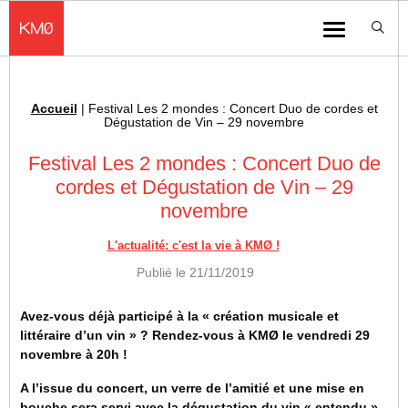
KMØ Hub d’innovation industrielle et lieu événementiel au cœur de la 
Menu
Accueil
|
Festival Les 2 mondes : Concert Duo de cordes et
Fil d'Ariane :
Dégustation de Vin – 29 novembre
Festival Les 2 mondes : Concert Duo de
cordes et Dégustation de Vin – 29
novembre
L'actualité: c'est la vie à KMØ !
Publié le
21/11/2019
Avez-vous déjà participé à la « création musicale et
littéraire d’un vin » ? Rendez-vous à KMØ le vendredi 29
novembre à 20h !
A l’issue du concert, un verre de l’amitié et une mise en
bouche sera servi avec la dégustation du vin « entendu »