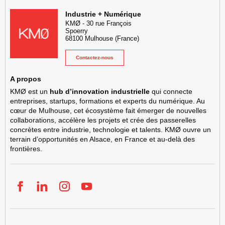
KMØ Hub d’innovation industrielle et lieu événementiel au cœur de l
Industrie + Numérique
KMØ
-
30 rue François
Spoerry
68100
Mulhouse
(France)
Contactez-nous
A propos
KMØ est un
hub d’innovation industrielle
qui connecte
entreprises, startups, formations et experts du numérique. Au
cœur de Mulhouse, cet écosystème fait émerger de nouvelles
collaborations, accélère les projets et crée des passerelles
concrètes entre industrie, technologie et talents. KMØ ouvre un
terrain d’opportunités en Alsace, en France et au-delà des
frontières.
Facebook
LinkedIn
Instgram
YouTube