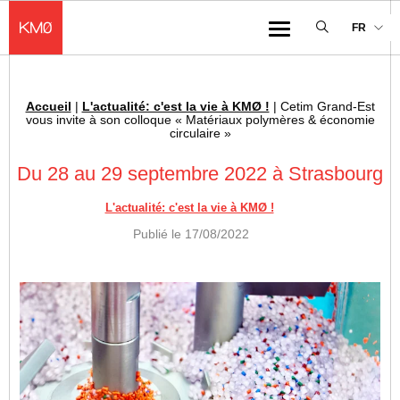
KMØ Hub d’innovation industrielle et lieu événementiel au cœur de la 
FR
Menu
Accueil
|
L'actualité: c'est la vie à KMØ !
|
Cetim Grand-Est
Fil d'Ariane :
vous invite à son colloque « Matériaux polymères & économie
circulaire »
Du 28 au 29 septembre 2022 à Strasbourg
L'actualité: c'est la vie à KMØ !
Publié le
17/08/2022