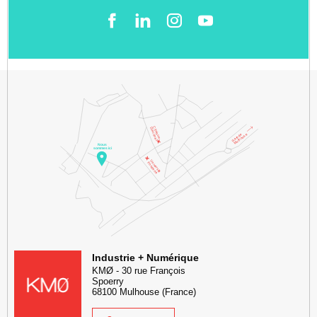
Facebook
LinkedIn
Instgram
YouTube
KMØ Hub d’innovation industrielle et lieu événementiel au cœur de l
Industrie + Numérique
KMØ
-
30 rue François
Spoerry
68100
Mulhouse
(France)