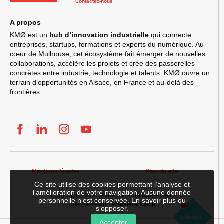
Contactez-nous
A propos
KMØ est un
hub d’innovation industrielle
qui connecte
entreprises, startups, formations et experts du numérique. Au
cœur de Mulhouse, cet écosystème fait émerger de nouvelles
collaborations, accélère les projets et crée des passerelles
concrètes entre industrie, technologie et talents. KMØ ouvre un
terrain d’opportunités en Alsace, en France et au-delà des
frontières.
Facebook
LinkedIn
Instgram
YouTube
Mentions légales
Plan du site
Ce site utilise des cookies permettant l’analyse et
l’amélioration de votre navigation. Aucune donnée
Copyright © 2026
KMØ
. Tous droits réservés.
personnelle n’est conservée.
En savoir plus ou
Une réalisation
Première Place
s’opposer
.
Louer
S'implanter
Intéressé ?
une
Accepter