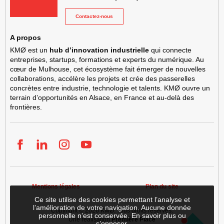
Contactez-nous
A propos
KMØ est un
hub d’innovation industrielle
qui connecte
entreprises, startups, formations et experts du numérique. Au
cœur de Mulhouse, cet écosystème fait émerger de nouvelles
collaborations, accélère les projets et crée des passerelles
concrètes entre industrie, technologie et talents. KMØ ouvre un
terrain d’opportunités en Alsace, en France et au-delà des
frontières.
Facebook
LinkedIn
Instgram
YouTube
Mentions légales
Plan du site
Ce site utilise des cookies permettant l’analyse et
l’amélioration de votre navigation. Aucune donnée
Copyright © 2026
KMØ
. Tous droits réservés.
personnelle n’est conservée.
En savoir plus ou
Une réalisation
Première Place
s’opposer
.