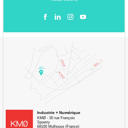
Facebook
LinkedIn
Instgram
YouTube
KMØ Hub d’innovation industrielle et lieu événementiel au cœur de l
Industrie + Numérique
KMØ
-
30 rue François
Spoerry
68100
Mulhouse
(France)