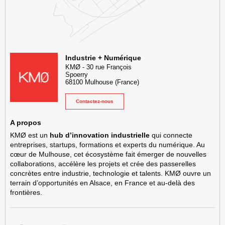
KMØ Hub d’innovation industrielle et lieu événementiel au cœur de l
Industrie + Numérique
KMØ
-
30 rue François
Spoerry
68100
Mulhouse
(France)
Contactez-nous
A propos
KMØ est un
hub d’innovation industrielle
qui connecte
entreprises, startups, formations et experts du numérique. Au
cœur de Mulhouse, cet écosystème fait émerger de nouvelles
collaborations, accélère les projets et crée des passerelles
concrètes entre industrie, technologie et talents. KMØ ouvre un
terrain d’opportunités en Alsace, en France et au-delà des
frontières.