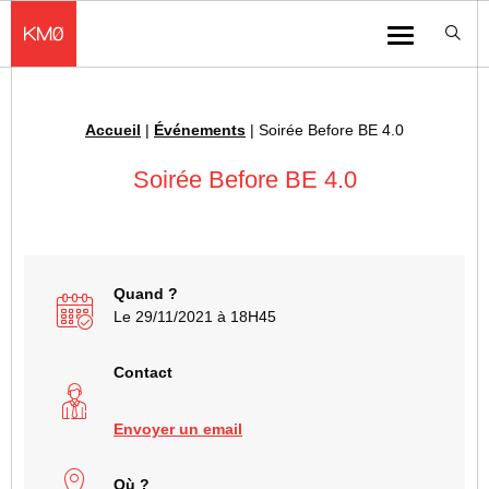
KMØ Hub d’innovation industrielle et lieu événementiel au cœur de la 
Menu
Accueil
|
Événements
|
Soirée Before BE 4.0
Fil d'Ariane :
Soirée Before BE 4.0
Quand ?
Le 29/11/2021 à 18H45
Contact
Envoyer un email
Où ?