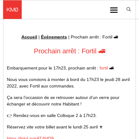
KMØ Hub d’innovation industrielle et lieu événementiel au cœur de la 
Menu
Accueil
|
Événements
|
Prochain arrêt : Fortil 🚄
Fil d'Ariane :
Prochain arrêt : Fortil 🚄
Embarquement pour le 17h23, prochain arrêt :
fortil
🚄
Nous vous convions à monter à bord du 17h23 le jeudi 28 avril
2022, avec Fortil aux commandes.
Ça sera l’occasion de se retrouver autour d’un verre pour
échanger et découvrir notre Habitant !
👉 Rendez-vous en salle Colloque 2 à 17h23.
Réservez vite votre billet avant le lundi 25 avril 🔽
https://lnkd.in/eAT4fdD9