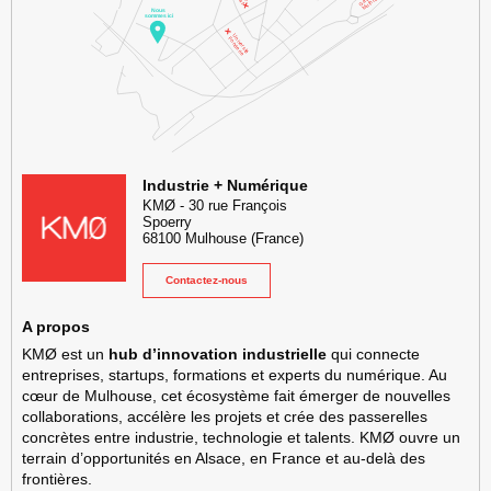
KMØ Hub d’innovation industrielle et lieu événementiel au cœur de l
Industrie + Numérique
KMØ
-
30 rue François
Spoerry
68100
Mulhouse
(France)
Contactez-nous
A propos
KMØ est un
hub d’innovation industrielle
qui connecte
entreprises, startups, formations et experts du numérique. Au
cœur de Mulhouse, cet écosystème fait émerger de nouvelles
collaborations, accélère les projets et crée des passerelles
concrètes entre industrie, technologie et talents. KMØ ouvre un
terrain d’opportunités en Alsace, en France et au-delà des
frontières.