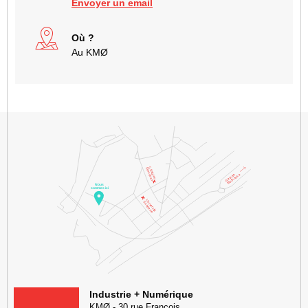
Envoyer un email
Où ?
Au KMØ
KMØ Hub d’innovation industrielle et lieu événementiel au cœur de l
Industrie + Numérique
KMØ
-
30 rue François