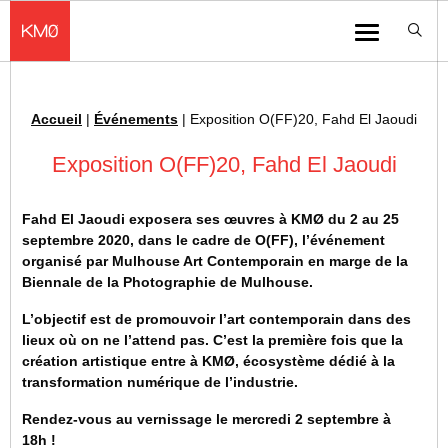
KMØ Hub d’innovation industrielle et lieu événementiel au cœur de la 
Menu
Accueil
|
Événements
|
Exposition O(FF)20, Fahd El Jaoudi
Fil d'Ariane :
Exposition O(FF)20, Fahd El Jaoudi
Fahd El Jaoudi exposera ses œuvres à KMØ du 2 au 25
septembre 2020, dans le cadre de O(FF), l’événement
organisé par Mulhouse Art Contemporain en marge de la
Biennale de la Photographie de Mulhouse.
L’objectif est de promouvoir l’art contemporain dans des
lieux où on ne l’attend pas. C’est la première fois que la
création artistique entre à KMØ, écosystème dédié à la
transformation numérique de l’industrie.
Rendez-vous au vernissage le mercredi 2 septembre à
18h !