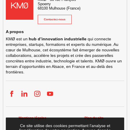
Spoerry
68100
Mulhouse
(France)
Contactez-nous
A propos
KMØ est un
hub d’innovation industrielle
qui connecte
entreprises, startups, formations et experts du numérique. Au
cœur de Mulhouse, cet écosystème fait émerger de nouvelles
collaborations, accélère les projets et crée des passerelles
concrètes entre industrie, technologie et talents. KMØ ouvre un
terrain d’opportunités en Alsace, en France et au-delà des
frontières.
Facebook
LinkedIn
Instgram
YouTube
Mentions légales
Plan du site
Ce site utilise des cookies permettant l’analyse et