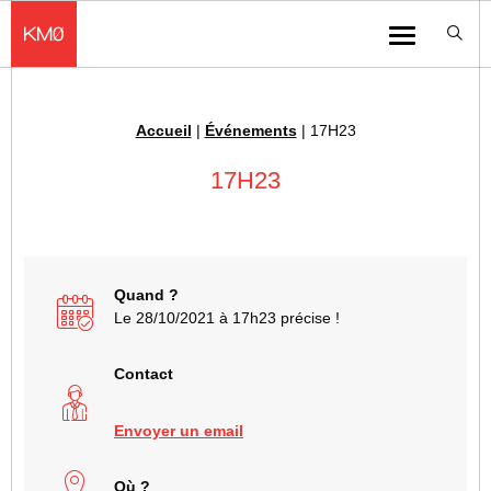
KMØ Hub d’innovation industrielle et lieu événementiel au cœur de la 
Menu
Accueil
|
Événements
|
17H23
Fil d'Ariane :
17H23
Quand ?
Le 28/10/2021 à 17h23 précise !
Contact
Envoyer un email
Où ?