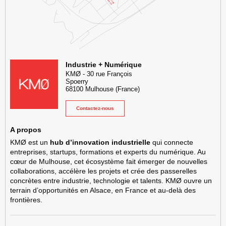
KMØ Hub d’innovation industrielle et lieu événementiel au cœur de l
Industrie + Numérique
KMØ
-
30 rue François
Spoerry
68100
Mulhouse
(France)
Contactez-nous
A propos
KMØ est un
hub d’innovation industrielle
qui connecte
entreprises, startups, formations et experts du numérique. Au
cœur de Mulhouse, cet écosystème fait émerger de nouvelles
collaborations, accélère les projets et crée des passerelles
concrètes entre industrie, technologie et talents. KMØ ouvre un
terrain d’opportunités en Alsace, en France et au-delà des
frontières.