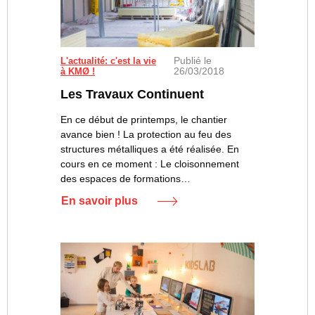
Publié le
Mise en place des cloisons
L'actualité: c'est la vie
26/03/2018
à KMØ !
Les Travaux Continuent
En ce début de printemps, le chantier
avance bien ! La protection au feu des
structures métalliques a été réalisée. En
cours en ce moment : Le cloisonnement
des espaces de formations…
En savoir plus