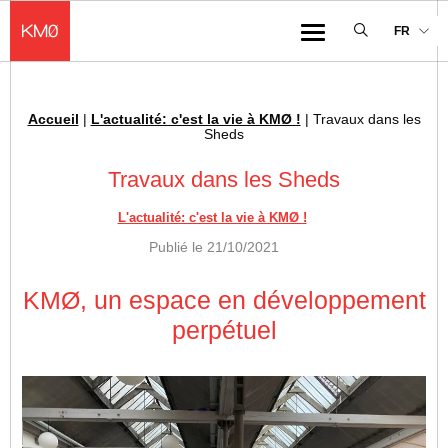
KMØ Hub d’innovation industrielle et lieu événementiel au cœur de la 
FR
Menu
Accueil
|
L'actualité: c'est la vie à KMØ !
|
Travaux dans les
Fil d'Ariane :
Sheds
Travaux dans les Sheds
L'actualité: c'est la vie à KMØ !
Publié le
21/10/2021
KMØ, un espace en développement
perpétuel