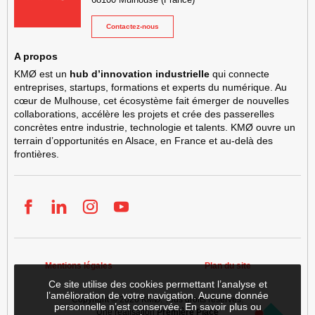
Contactez-nous
A propos
KMØ est un
hub d’innovation industrielle
qui connecte
entreprises, startups, formations et experts du numérique. Au
cœur de Mulhouse, cet écosystème fait émerger de nouvelles
collaborations, accélère les projets et crée des passerelles
concrètes entre industrie, technologie et talents. KMØ ouvre un
terrain d’opportunités en Alsace, en France et au-delà des
frontières.
Facebook
LinkedIn
Instgram
YouTube
Mentions légales
Plan du site
Ce site utilise des cookies permettant l’analyse et
l’amélioration de votre navigation. Aucune donnée
Copyright © 2026
KMØ
. Tous droits réservés.
personnelle n’est conservée.
En savoir plus ou
Une réalisation
Première Place