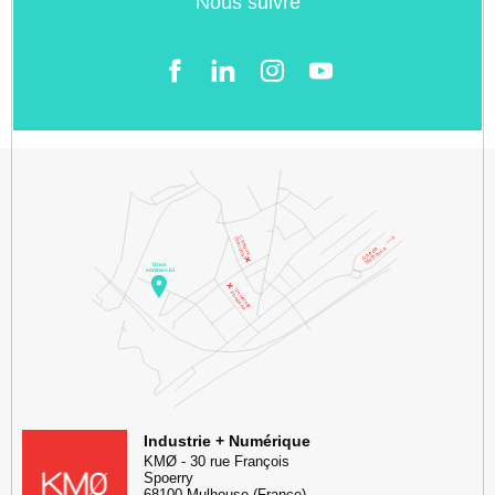
Nous suivre
Facebook
LinkedIn
Instgram
YouTube
KMØ Hub d’innovation industrielle et lieu événementiel au cœur de l
Industrie + Numérique
KMØ
-
30 rue François
Spoerry
68100
Mulhouse
(France)