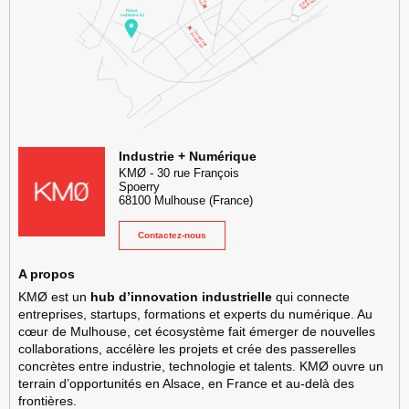
KMØ Hub d’innovation industrielle et lieu événementiel au cœur de l
Industrie + Numérique
KMØ
-
30 rue François
Spoerry
68100
Mulhouse
(France)
Contactez-nous
A propos
KMØ est un
hub d’innovation industrielle
qui connecte
entreprises, startups, formations et experts du numérique. Au
cœur de Mulhouse, cet écosystème fait émerger de nouvelles
collaborations, accélère les projets et crée des passerelles
concrètes entre industrie, technologie et talents. KMØ ouvre un
terrain d’opportunités en Alsace, en France et au-delà des
frontières.