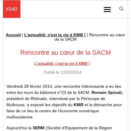
KMØ Hub d’innovation industrielle et lieu événementiel au cœur de la 
Menu
Accueil
|
L'actualité: c'est la vie à KMØ !
|
Rencontre au cœur
Fil d'Ariane :
de la SACM
Rencontre au cœur de la SACM
L'actualité: c'est la vie à KMØ !
Publié le
12/03/2014
Vendredi 28 février 2014, une rencontre intéressante a eu lieu
entre les murs du bâtiment n°23 de la SACM.
Romain Spinali,
président de Rhénatic, interviewé par le Périscope de
Mulhouse, a exposé les objectifs du
KMØ
et la démarche pour
faire de ce lieu le centre de l’économie numérique
mulhousienne.
Aujourd’hui la
SERM
(Société d’Equipement de la Région