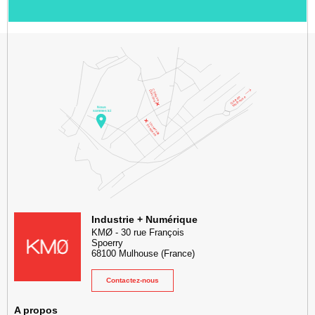
Facebook
LinkedIn
Instgram
YouTube
KMØ Hub d’innovation industrielle et lieu événementiel au cœur de l
Industrie + Numérique
KMØ
-
30 rue François
Spoerry
68100
Mulhouse
(France)
Contactez-nous
A propos