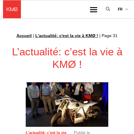
KMØ Hub d’innovation industrielle et lieu événementiel au cœur de la 
FR
Menu
Accueil
|
L'actualité: c'est la vie à KMØ !
|
Page 31
Fil d'Ariane :
L’actualité: c’est la vie à
KMØ !
Publié le
L'actualité: c'est la vie