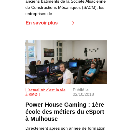
anciens bâtiments de la Société Alsacienne
de Constructions Mécaniques (SACM), les
entreprises de…
En savoir plus
Publié le
Power House Gaming, Mulhouse
L'actualité: c'est la vie
02/10/2018
à KMØ !
Power House Gaming : 1ère
école des métiers du eSport
à Mulhouse
Directement après son année de formation