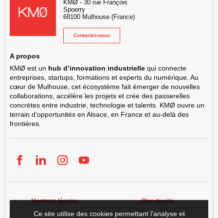
KMØ
-
30 rue François
Spoerry
68100
Mulhouse
(France)
Contactez-nous
A propos
KMØ est un
hub d’innovation industrielle
qui connecte
entreprises, startups, formations et experts du numérique. Au
cœur de Mulhouse, cet écosystème fait émerger de nouvelles
collaborations, accélère les projets et crée des passerelles
concrètes entre industrie, technologie et talents. KMØ ouvre un
terrain d’opportunités en Alsace, en France et au-delà des
frontières.
Facebook
LinkedIn
Instgram
YouTube
Mentions légales
Plan du site
Ce site utilise des cookies permettant l’analyse et