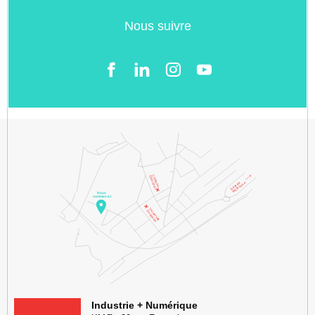
Nous suivre
Facebook
LinkedIn
Instgram
YouTube
KMØ Hub d’innovation industrielle et lieu événementiel au cœur de l
Industrie + Numérique