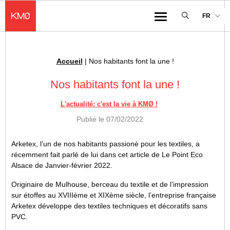
KMØ Hub d’innovation industrielle et lieu événementiel au cœur de la 
FR
Menu
Accueil
|
Nos habitants font la une !
Fil d'Ariane :
Nos habitants font la une !
L'actualité: c'est la vie à KMØ !
Publié le
07/02/2022
Arketex, l’un de nos habitants passioné pour les textiles, a
récemment fait parlé de lui dans cet article de Le Point Eco
Alsace de Janvier-février 2022.
Originaire de Mulhouse, berceau du textile et de l’impression
sur étoffes au XVIIIème et XIXème siècle, l’entreprise française
Arketex développe des textiles techniques et décoratifs sans
PVC.