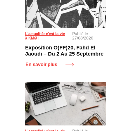
Publié le
Fahd El Jaoudi "Sans titre", 2018 - sérigraphie sur to
L'actualité: c'est la vie
27/08/2020
à KMØ !
Exposition O(FF)20, Fahd El
Jaoudi – Du 2 Au 25 Septembre
En savoir plus
Publié le