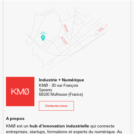
KMØ Hub d’innovation industrielle et lieu événementiel au cœur de l
Industrie + Numérique
KMØ
-
30 rue François
Spoerry
68100
Mulhouse
(France)
Contactez-nous
A propos
KMØ est un
hub d’innovation industrielle
qui connecte
entreprises, startups, formations et experts du numérique. Au