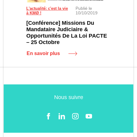
Publié le
L'actualité: c'est la vie
10/10/2019
à KMØ !
[Conférence] Missions Du
Mandataire Judiciaire &
Opportunités De La Loi PACTE
– 25 Octobre
En savoir plus
Nous suivre
Facebook
LinkedIn
Instgram
YouTube