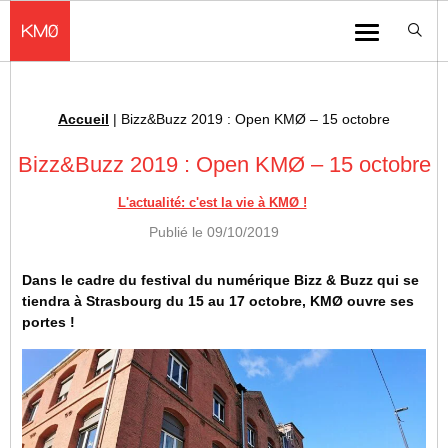
KMØ Hub d’innovation industrielle et lieu événementiel au cœur de la 
Menu
Accueil
|
Bizz&Buzz 2019 : Open KMØ – 15 octobre
Fil d'Ariane :
Bizz&Buzz 2019 : Open KMØ – 15 octobre
L'actualité: c'est la vie à KMØ !
Publié le
09/10/2019
Dans le cadre du festival du numérique Bizz & Buzz qui se
tiendra à Strasbourg du 15 au 17 octobre, KMØ ouvre ses
portes !