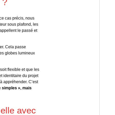
 ?
ce cas précis, nous
teur sous plafond, les
rappellent le passé et
ier. Cela passe
 des globes lumineux
oit flexible et que les
t identitaire du projet
» à appréhender. C’est
« simples », mais
-elle avec