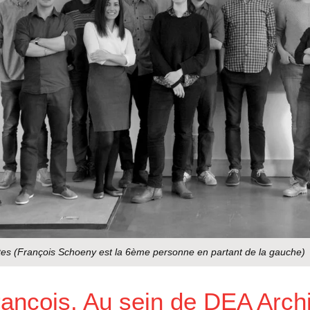
tes (François Schoeny est la 6ème personne en partant de la gauche)
ançois. Au sein de DEA Archi