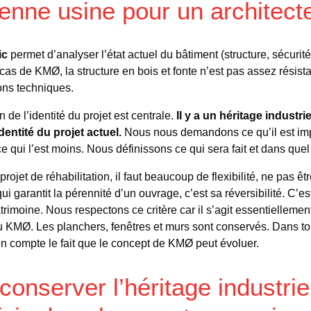
enne usine pour un architect
ic
permet d’analyser l’état actuel du bâtiment (structure, sécurit
 cas de KMØ, la structure en bois et fonte n’est pas assez résista
ions techniques.
n de l’identité du projet est centrale.
Il y a un héritage industr
dentité du projet actuel.
Nous nous demandons ce qu’il est imp
e qui l’est moins. Nous définissons ce qui sera fait et dans que
rojet de réhabilitation, il faut beaucoup de flexibilité, ne pas êtr
qui garantit la pérennité d’un ouvrage, c’est sa réversibilité. C’e
rimoine. Nous respectons ce critère car il s’agit essentiellem
du KMØ. Les planchers, fenêtres et murs sont conservés. Dans tou
 en compte le fait que le concept de KMØ peut évoluer.
nserver l’héritage industriel