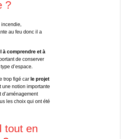
e ?
é incendie,
nte au feu donc il a
iel à comprendre et à
ortant de conserver
l type d’espace.
e trop figé car
le projet
st une notion importante
ent d’aménagement
s les choix qui ont été
 tout en