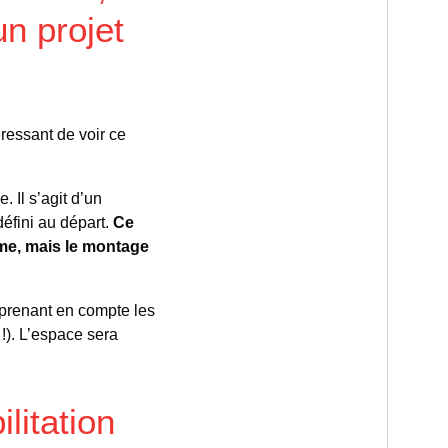
un projet
éressant de voir ce
 Il s’agit d’un
éfini au départ.
Ce
même, mais le montage
prenant en compte les
!). L’espace sera
litation