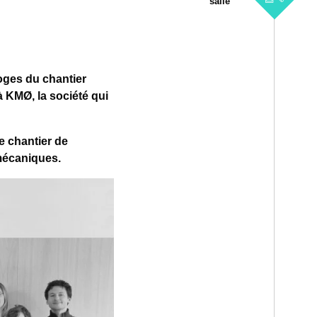
salle
oges du chantier
 KMØ, la société qui
e chantier de
 mécaniques.