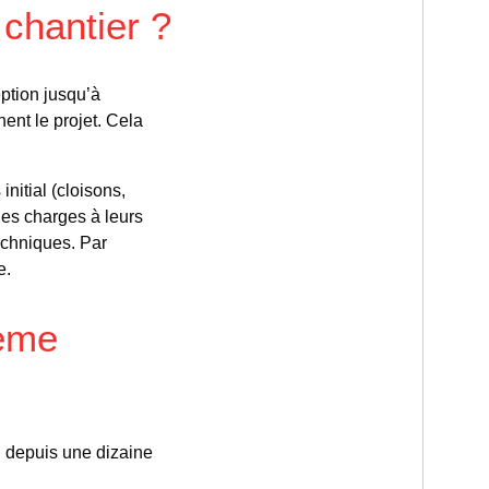
 chantier ?
ption jusqu’à
nt le projet. Cela
nitial (cloisons,
des charges à leurs
echniques. Par
e.
tème
n depuis une dizaine