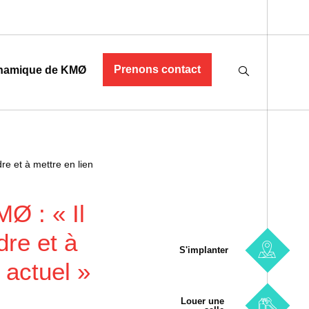
Prenons contact
namique de KMØ
re et à mettre en lien
Ø : « Il
dre et à
S'implanter
t actuel »
Louer une