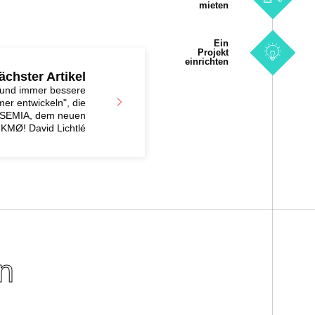
mieten
Ein
Projekt
einrichten
ächster Artikel
und immer bessere
er entwickeln", die
n SEMIA, dem neuen
KMØ! David Lichtlé
n