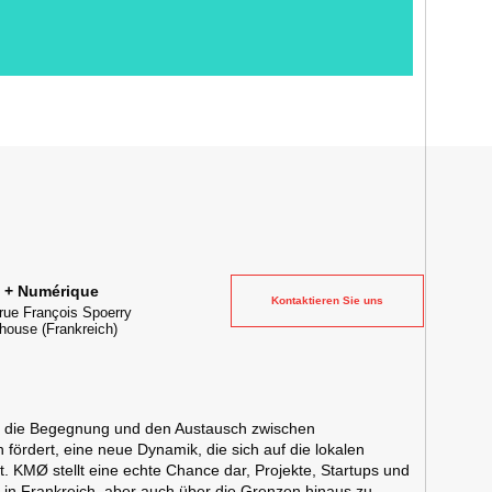
 la transformation digitale de l'industrie
e + Numérique
Kontaktieren Sie uns
rue François Spoerry
house
(Frankreich)
s die Begegnung und den Austausch zwischen
fördert, eine neue Dynamik, die sich auf die lokalen
t. KMØ stellt eine echte Chance dar, Projekte, Startups und
in Frankreich, aber auch über die Grenzen hinaus zu