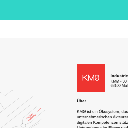
Facebook
Twitter
LinkedIn
YouTube
KMØ Lieu d'innovation dédié à
Industri
KMØ
-
30 
68100
Mul
Über
KMØ ist ein Ökosystem, da
unternehmerischen Akteuren 
digitalen Kompetenzen stütz
Unternehmen im Elsass und 