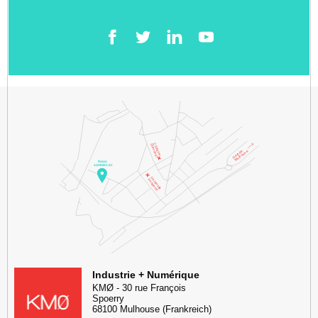
Facebook
Twitter
LinkedIn
YouTube
KMØ Lieu d'innovation dédié à la transformation digitale de l'industr
Industrie + Numérique
KMØ
-
30 rue François
Spoerry
68100
Mulhouse
(Frankreich)