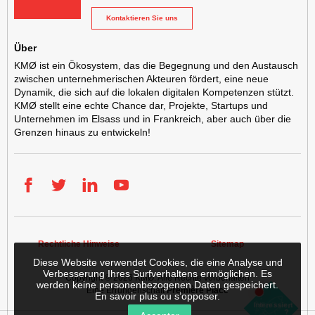
Kontaktieren Sie uns
Über
KMØ ist ein Ökosystem, das die Begegnung und den Austausch
zwischen unternehmerischen Akteuren fördert, eine neue
Dynamik, die sich auf die lokalen digitalen Kompetenzen stützt.
KMØ stellt eine echte Chance dar, Projekte, Startups und
Unternehmen im Elsass und in Frankreich, aber auch über die
Grenzen hinaus zu entwickeln!
Facebook
Twitter
LinkedIn
YouTube
Rechtliche Hinweise
Sitemap
Diese Website verwendet Cookies, die eine Analyse und
Verbesserung Ihres Surfverhaltens ermöglichen. Es
Copyright © 2026
KMØ
. Alle Rechte vorbehalten
werden keine personenbezogenen Daten gespeichert.
Eine Errungenschaft
Première Place
En savoir plus ou s’opposer
.
Sich
Einen
Interessiert
ansiedeln
Ein
?
Raum