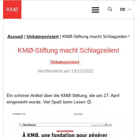
KMØ Lieu d'innovation dédié à la transformation digitale de l'industrie
DE
Menu
Accueil
|
Unkategorisiert
|
KMØ-Stiftung macht Schlagzeilen !
Ariadnefaden :
KMØ-Stiftung macht Schlagzeilen!
Unkategorisiert
Veröffentlicht am
13/12/2022
Ein schöner Artikel über die KMØ-Stiftung, die am 27. April
eingeweiht wurde. Viel Spaß beim Lesen 😊.