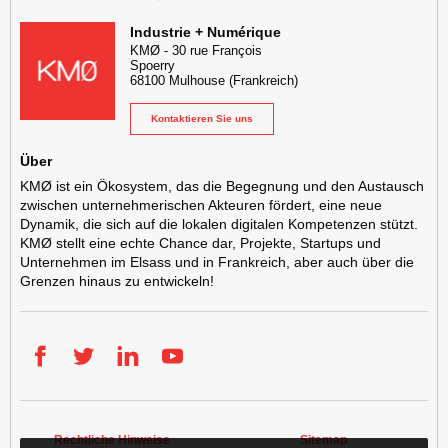
KMØ Lieu d'innovation dédié à la transformation digitale de l'industr
Industrie + Numérique
KMØ
-
30 rue François
Spoerry
68100
Mulhouse
(Frankreich)
Kontaktieren Sie uns
Über
KMØ ist ein Ökosystem, das die Begegnung und den Austausch
zwischen unternehmerischen Akteuren fördert, eine neue
Dynamik, die sich auf die lokalen digitalen Kompetenzen stützt.
KMØ stellt eine echte Chance dar, Projekte, Startups und
Unternehmen im Elsass und in Frankreich, aber auch über die
Grenzen hinaus zu entwickeln!
Facebook
Twitter
LinkedIn
YouTube
Rechtliche Hinweise
Sitemap