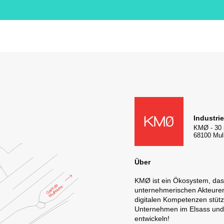
KMØ Lieu d'innovation dédié à
Industri
KMØ
-
30 
68100
Mul
Über
KMØ ist ein Ökosystem, da
unternehmerischen Akteuren 
digitalen Kompetenzen stütz
Unternehmen im Elsass und 
entwickeln!