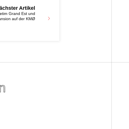
ächster Artikel
etim Grand Est und
ansion auf der KMØ
n