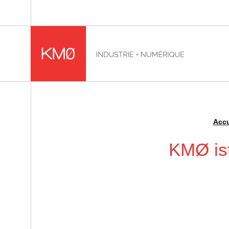
KMØ Lieu d'innovation dédié à la transformation digitale
Accu
Ariadnefaden :
KMØ ist