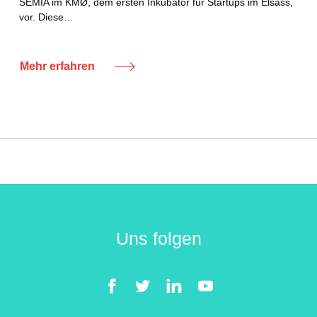
SEMIA im KMØ, dem ersten Inkubator für Startups im Elsass,
vor. Diese…
Mehr erfahren
Uns folgen
Facebook
Twitter
LinkedIn
YouTube