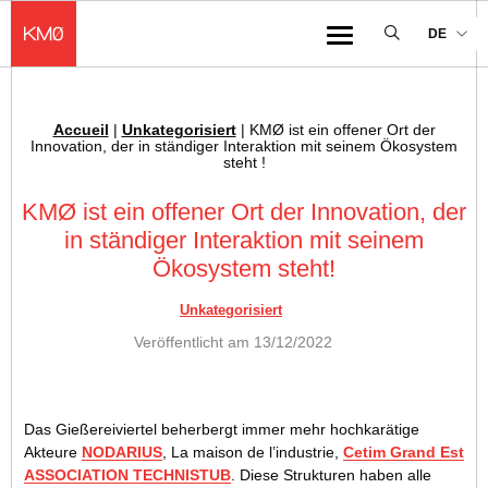
KMØ Lieu d'innovation dédié à la transformation digitale de l'industrie
DE
Menu
Accueil
|
Unkategorisiert
|
KMØ ist ein offener Ort der
Ariadnefaden :
Innovation, der in ständiger Interaktion mit seinem Ökosystem
steht !
KMØ ist ein offener Ort der Innovation, der
in ständiger Interaktion mit seinem
Ökosystem steht!
Unkategorisiert
Veröffentlicht am
13/12/2022
Das Gießereiviertel beherbergt immer mehr hochkarätige
Akteure
NODARIUS
, La maison de l’industrie,
Cetim Grand Est
ASSOCIATION TECHNISTUB
. Diese Strukturen haben alle