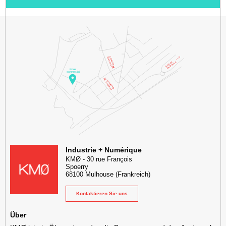
KMØ Lieu d'innovation dédié à la transformation digitale de l'industr
Industrie + Numérique
KMØ
-
30 rue François
Spoerry
68100
Mulhouse
(Frankreich)
Kontaktieren Sie uns
Über